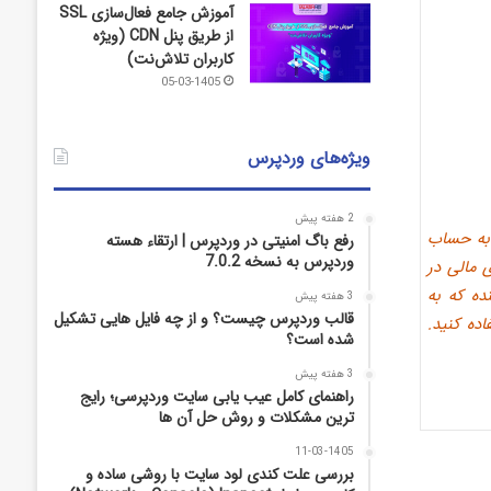
آموزش جامع فعال‌سازی SSL
از طریق پنل CDN (ویژه
کاربران تلاش‌نت)
05-03-1405
ویژه‌های وردپرس
2 هفته پیش
 به حساب
رفع باگ امنیتی در وردپرس | ارتقاء هسته
وردپرس به نسخه 7.0.2
 مالی در
ده که به
3 هفته پیش
قالب وردپرس چیست؟ و از چه فایل­ هایی تشکیل
اده کنید.
شده است؟
3 هفته پیش
راهنمای کامل عیب‌ یابی سایت وردپرسی؛ رایج‌
ترین مشکلات و روش حل آن‌ ها
11-03-1405
بررسی علت کندی لود سایت با روشی ساده و