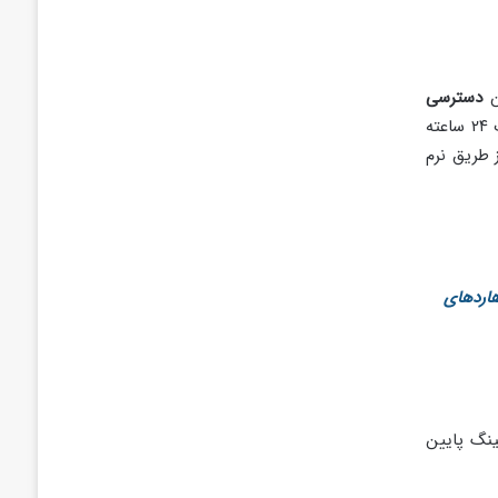
ن
دسترسی
راه اندازی شده اند. همانطور که گفتیم این سرور مجازی به صورت ۲۴ ساعته
 طریق نرم
هاردهای
ینگ پایین