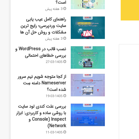
است؟
3 هفته پیش
راهنمای کامل عیب‌ یابی
سایت وردپرسی؛ رایج‌ ترین
مشکلات و روش حل آن‌ ها
3 هفته پیش
نصب قالب در WordPress و
بررسی خطاهای احتمالی
27-03-1405
از کجا متوجه شویم نیم ‌سرور
Nameserver دامنه سِت
شده است؟
19-03-1405
بررسی علت کندی لود سایت
با روشی ساده و کاربردی: ابزار
Inspect (Console و
Network)
11-03-1405