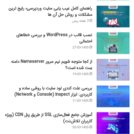
راهنمای کامل عیب‌ یابی سایت وردپرسی؛ رایج‌ ترین
مشکلات و روش حل آن‌ ها
3 هفته پیش
نصب قالب در WordPress و بررسی خطاهای
احتمالی
27-03-1405
از کجا متوجه شویم نیم ‌سرور Nameserver دامنه
سِت شده است؟
19-03-1405
بررسی علت کندی لود سایت با روشی ساده و
کاربردی: ابزار Inspect (Console و Network)
11-03-1405
آموزش جامع فعال‌سازی SSL از طریق پنل CDN (ویژه
کاربران تلاش‌نت)
05-03-1405