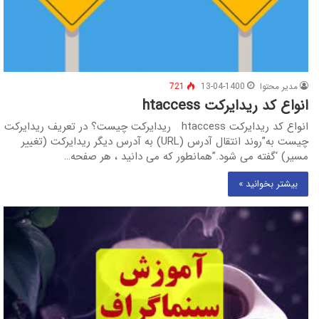
مدیر محتوا
13-04-1400
721
انواع کد ریدایرکت htaccess
انواع کد ریدایرکت htaccess ریدایرکت چیست؟ در تعریف ریدایرکت
چیست به”روند انتقال آدرس (URL) به آدرس دیگر ریدایرکت (تغییر
مسیر) ‘گفته می شود.”همانطور که می دانید ، هر صفحه…
بیشتر بخوانید »