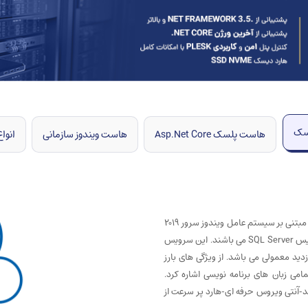
لسک
هاست پلسک Asp.Net Core
هاست ویندوز سازمانی
انوا
هاست ویندوز تلاش نت با استفاده از کنترل پنل قدرتمند plesk و مبتنی بر سیستم عامل ویندوز سرور 2019
مناسب برای انواع سایت های نوشته شده بر پایه ASP.Net و دیتابیس SQL Server می باشند. این سرویس
د معمولی می باشد. از ویژگی های بارز
مامی زبان های برنامه نویسی اشاره کرد.
د-آنتی ویروس حرفه ای-هارد پر سرعت از