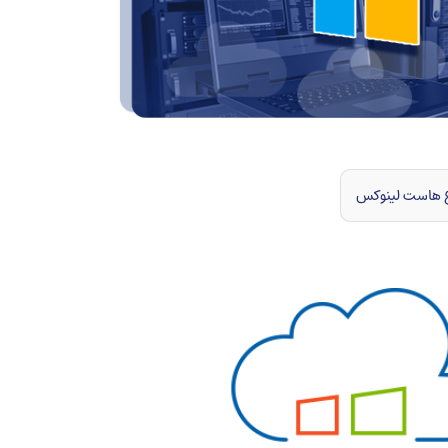
ع هاست لینوکس