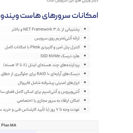
دیگر ویژگی های این سرویس است.
امکانات سرورهای هاست ویندوز
پشتیبانی از .NET Framework 3.5 و بالاتر
ارائه آنتی‌تحریم روی سرویس
کنترل پنل امن و کاربردی Plesk با امکانات کامل
هارد دیسک SSD NVMe
پردازنده‌های چند هسته‌ای اینتل (۸ تا ۱۶ هسته)
دیسک‌های آرایه‌ای RAID 10 برای جلوگیری از خطای دیسک
ابزارهای امنیتی پیشرفته شامل فایروال
آنتی‌ویروس و آنتی‌اسپم برای اسکن کامل فضای سا
امکان ارتقاء به سرور مجازی یا اختصاصی
عودت وجه تا ۷ روز (با تأیید کارشناس فنی و خرید سالیانه)
Plan MA