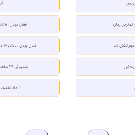
سرویس
آن
 کمترین زمان
فعال بودن : CGI, Php, ASP, ASPX, ASP .Net Core
ا مهر تلاش نت
فعال بودن : FTP Accounts, SQL Server, MS Access, MySQL
ت نیاز
پشتیبانی ۲۴ ساعته (تلفن ، درخواست پشتیبانی آنلاین)
۲ ماه تخفیف هزینه سرویس در خرید سالانه