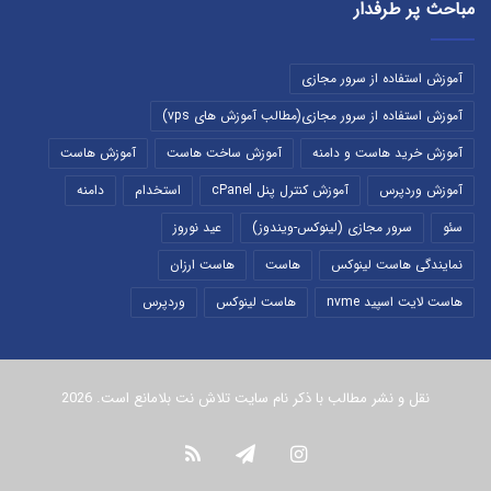
مباحث پر طرفدار
آموزش استفاده از سرور مجازی
آموزش استفاده از سرور مجازی(مطالب آموزش های vps)
آموزش خرید هاست و دامنه
آموزش ساخت هاست
آموزش هاست
آموزش وردپرس
آموزش کنترل پنل cPanel
استخدام
دامنه
سئو
سرور مجازی (لینوکس-ویندوز)
عید نوروز
نمایندگی هاست لینوکس
هاست
هاست ارزان
هاست لایت اسپید nvme
هاست لینوکس
وردپرس
نقل و نشر مطالب با ذکر نام سایت تلاش نت بلامانع است. 2026
اینستاگرام
تلگرام
خوراک