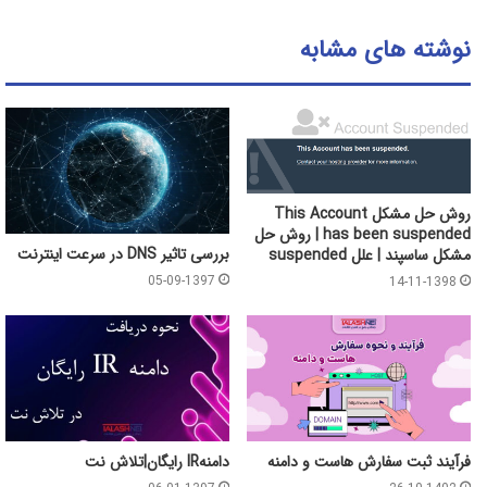
نوشته های مشابه
روش حل مشکل This Account
has been suspended | روش حل
بررسی تاثیر DNS در سرعت اینترنت
مشکل ساسپند | علل suspended
05-09-1397
14-11-1398
فرآیند ثبت سفارش هاست و دامنه
دامنهIR رایگان|تلاش نت