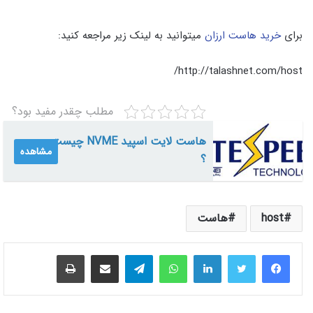
برای
خرید هاست ارزان
میتوانید به لینک زیر مراجعه کنید:
http://talashnet.com/host/
مطلب چقدر مفید بود؟
هاست لایت اسپید NVME چیست
مشاهده
؟
host
هاست
لینکدین
واتس آپ
تلگرام
اشتراک گذاری از طریق ایمیل
چاپ