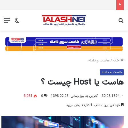
جستجو
تغییر
منو
برای
پوسته
خانه
/
هاست و دامنه
هاست و دامنه
هاست یا Host چیست ؟
30-08-1394
آخرین به روز رسانی: 23-02-1398
0
3,031
خواندن این مطلب 1 دقیقه زمان میبرد