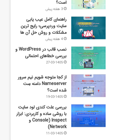
است؟
3 هفته پیش
راهنمای کامل عیب‌ یابی
سایت وردپرسی؛ رایج‌ ترین
مشکلات و روش حل آن‌ ها
4 هفته پیش
نصب قالب در WordPress و
بررسی خطاهای احتمالی
27-03-1405
از کجا متوجه شویم نیم ‌سرور
Nameserver دامنه سِت
شده است؟
19-03-1405
بررسی علت کندی لود سایت
با روشی ساده و کاربردی: ابزار
Inspect (Console و
Network)
11-03-1405