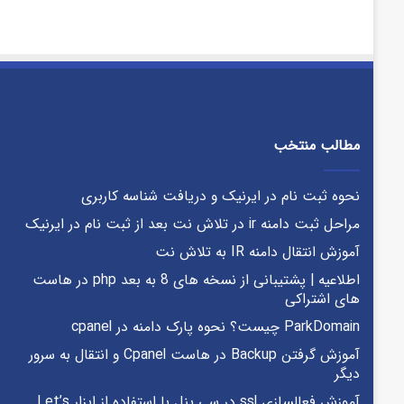
مطالب منتخب
نحوه ثبت نام در ایرنیک و دریافت شناسه کاربری
مراحل ثبت دامنه ir در تلاش نت بعد از ثبت نام در ایرنیک
آموزش انتقال دامنه IR به تلاش نت
اطلاعیه | پشتیبانی از نسخه های 8 به بعد php در هاست
های اشتراکی
ParkDomain چیست؟ نحوه پارک دامنه در cpanel
آموزش گرفتن Backup در هاست Cpanel و انتقال به سرور
دیگر
آموزش فعالسازی ssl در سی پنل با استفاده از ابزار Let’s