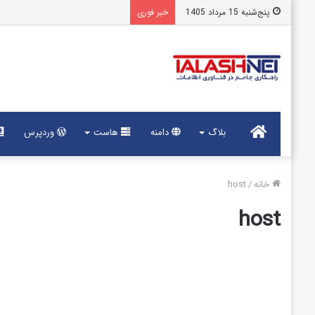
پنج‌شنبه 15 مرداد 1405
خبر فوری
خانه
بلاگ
دامنه
هاست
وردپرس
خانه
/
host
host
نحوه
ورود
هاست و دامنه
به
کنترل