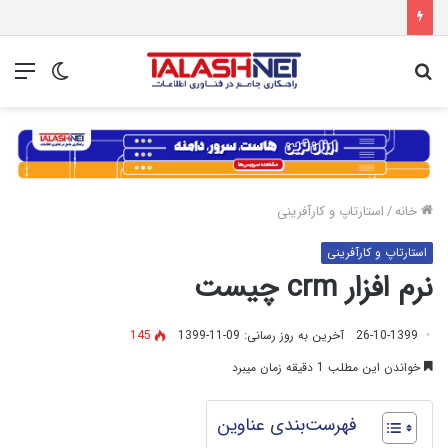
جستجو
تغییر
منو
برای
پوسته
خانه
/
استارتاپ و کارآفرینی
استارتاپ و کارآفرینی
نرم افزار crm چیست
26-10-1399
آخرین به روز رسانی: 09-11-1399
145
خواندن این مطلب 1 دقیقه زمان میبرد
فهرست‌بندی عناوین