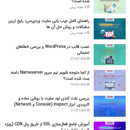
شده است؟
4 هفته پیش
راهنمای کامل عیب‌ یابی سایت وردپرسی؛ رایج‌ ترین
مشکلات و روش حل آن‌ ها
4 هفته پیش
نصب قالب در WordPress و بررسی خطاهای
احتمالی
27-03-1405
از کجا متوجه شویم نیم ‌سرور Nameserver دامنه
سِت شده است؟
19-03-1405
بررسی علت کندی لود سایت با روشی ساده و
کاربردی: ابزار Inspect (Console و Network)
11-03-1405
آموزش جامع فعال‌سازی SSL از طریق پنل CDN (ویژه