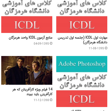
مهارت اول ICDL (جلسه اول تدریس
منابع آزمون ICDL واحد هرمزگان
دانشگاه هرمزگان)
04-09-1395
11-08-1395
14 فیلم ویژه کارآفرینان که هر
کارآفرینی باید ببیند
11-12-1398