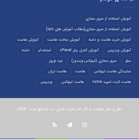
آموزش استفاده از سرور مجازی
آموزش استفاده از سرور مجازی(مطالب آموزش های vps)
آموزش خرید هاست و دامنه
آموزش ساخت هاست
آموزش هاست
آموزش وردپرس
آموزش کنترل پنل cPanel
استخدام
دامنه
سئو
سرور مجازی (لینوکس-ویندوز)
عید نوروز
نمایندگی هاست لینوکس
هاست
هاست ارزان
هاست لایت اسپید nvme
هاست لینوکس
وردپرس
نقل و نشر مطالب با ذکر نام سایت تلاش نت بلامانع است. 2026
اینستاگرام
تلگرام
خوراک