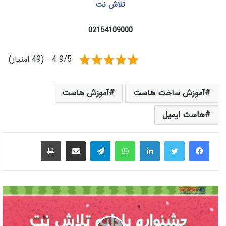
تلاش نت
02154109000
4.9/5 - (49 امتیاز)
آموزش ساخت هاست
آموزش هاست
هاست ایمیل
لینکدین
واتس آپ
تلگرام
اشتراک گذاری از طریق ایمیل
چاپ