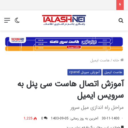
جستجو
تغییر
منو
برای
پوسته
خانه
/
هاست ایمیل
هاست ایمیل
آموزش سیپنل cpanel
آموزش اتصال هاست سی پنل به
سرویس ایمیل
مراحل راه اندازی میل سرور
30-11-1400
آخرین به روز رسانی: 05-09-1403
0
1,225
خواندن این مطلب 5 دقیقه زمان میبرد