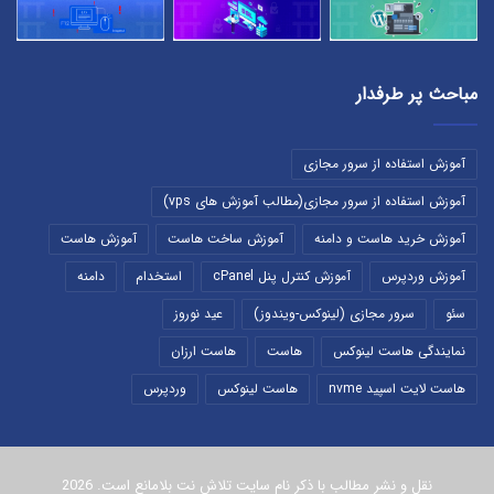
مباحث پر طرفدار
آموزش استفاده از سرور مجازی
آموزش استفاده از سرور مجازی(مطالب آموزش های vps)
آموزش خرید هاست و دامنه
آموزش ساخت هاست
آموزش هاست
آموزش وردپرس
آموزش کنترل پنل cPanel
استخدام
دامنه
سئو
سرور مجازی (لینوکس-ویندوز)
عید نوروز
نمایندگی هاست لینوکس
هاست
هاست ارزان
هاست لایت اسپید nvme
هاست لینوکس
وردپرس
نقل و نشر مطالب با ذکر نام سایت تلاش نت بلامانع است. 2026