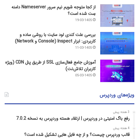
از کجا متوجه شویم نیم ‌سرور Nameserver دامنه
سِت شده است؟
19-03-1405
بررسی علت کندی لود سایت با روشی ساده و
کاربردی: ابزار Inspect (Console و Network)
11-03-1405
آموزش جامع فعال‌سازی SSL از طریق پنل CDN (ویژه
کاربران تلاش‌نت)
05-03-1405
ویژه‌های وردپرس
3 هفته پیش
رفع باگ امنیتی در وردپرس | ارتقاء هسته وردپرس به نسخه 7.0.2
4 هفته پیش
قالب وردپرس چیست؟ و از چه فایل­ هایی تشکیل شده است؟