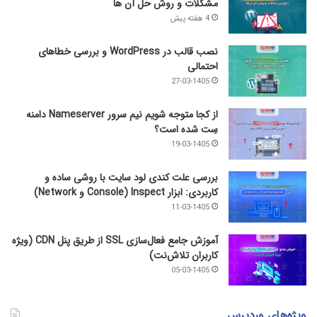
مشکلات و روش حل آن‌ ها
4 هفته پیش
نصب قالب در WordPress و بررسی خطاهای
احتمالی
27-03-1405
از کجا متوجه شویم نیم ‌سرور Nameserver دامنه
سِت شده است؟
19-03-1405
بررسی علت کندی لود سایت با روشی ساده و
کاربردی: ابزار Inspect (Console و Network)
11-03-1405
آموزش جامع فعال‌سازی SSL از طریق پنل CDN (ویژه
کاربران تلاش‌نت)
05-03-1405
ویژه‌های وردپرس