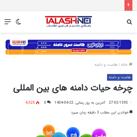
جستجو
تغییر
منو
برای
پوسته
خانه
/
هاست و دامنه
هاست و دامنه
چرخه حیات دامنه های بین المللی
27-02-1395
آخرین به روز رسانی: 22-04-1404
0
4,525
خواندن این مطلب 3 دقیقه زمان میبرد