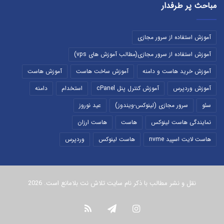
مباحث پر طرفدار
آموزش استفاده از سرور مجازی
آموزش استفاده از سرور مجازی(مطالب آموزش های vps)
آموزش خرید هاست و دامنه
آموزش ساخت هاست
آموزش هاست
آموزش وردپرس
آموزش کنترل پنل cPanel
استخدام
دامنه
سئو
سرور مجازی (لینوکس-ویندوز)
عید نوروز
نمایندگی هاست لینوکس
هاست
هاست ارزان
هاست لایت اسپید nvme
هاست لینوکس
وردپرس
نقل و نشر مطالب با ذکر نام سایت تلاش نت بلامانع است. 2026
اینستاگرام
تلگرام
خوراک