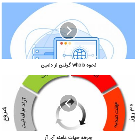
نحوه whois گرفتن از دامین
چرخه حیات دامنه آی آر