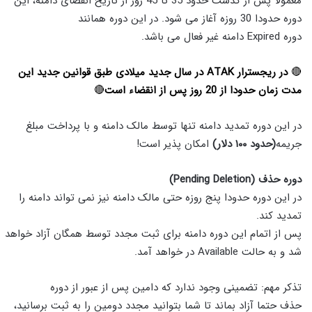
معمولا
پس از گذشت حدود 35 تا
45
روز از تاریخ انقضای دامنه، این
دوره حدودا
30
روزه آغاز می شود
.
در این دوره همانند
دوره
Expired
دامنه غیر فعال می
باشد
.
🔴
در ریجسترار ATAK در سال جدید میلادی طبق قوانین جدید این
مدت زمان حدودا از 20 روز پس از انقضاء است
🔴
در این دوره تمدید دامنه تنها توسط مالک دامنه و با پرداخت مبلغ
جریمه
(حدود ۱۰۰ دلار)
امکان پذیر است!
دوره حذف
(Pending Deletion)
در این دوره حدودا پنج روزه حتی مالک دامنه نیز نمی تواند دامنه را
تمدید کند
.
پس از اتمام این دوره دامنه برای ثبت مجدد توسط همگان آزاد خواهد
شد و به حالت
Available
در خواهد آمد
.
تذکر مهم:
تضمینی وجود ندارد که دامین پس از عبور از دوره
حذف حتما آزاد بماند تا شما بتوانید مجدد دومین را به ثبت برسانید،