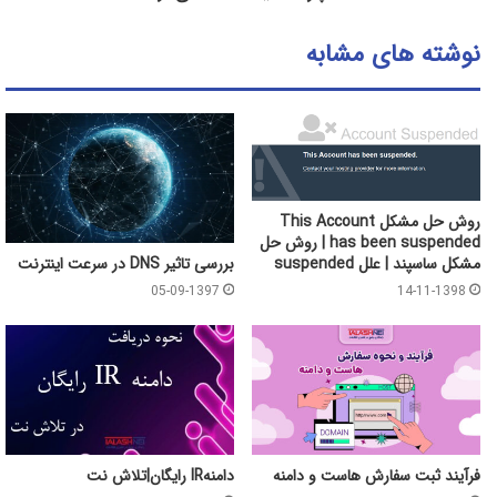
نوشته های مشابه
روش حل مشکل This Account
has been suspended | روش حل
بررسی تاثیر DNS در سرعت اینترنت
مشکل ساسپند | علل suspended
05-09-1397
14-11-1398
فرآیند ثبت سفارش هاست و دامنه
دامنهIR رایگان|تلاش نت