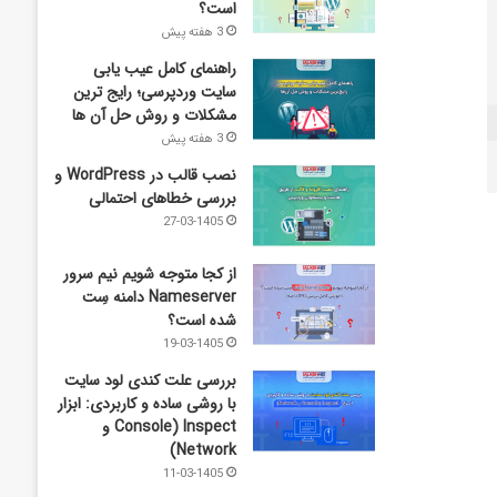
است؟
3 هفته پیش
راهنمای کامل عیب‌ یابی
سایت وردپرسی؛ رایج‌ ترین
مشکلات و روش حل آن‌ ها
3 هفته پیش
نصب قالب در WordPress و
بررسی خطاهای احتمالی
27-03-1405
از کجا متوجه شویم نیم ‌سرور
Nameserver دامنه سِت
شده است؟
19-03-1405
بررسی علت کندی لود سایت
با روشی ساده و کاربردی: ابزار
Inspect (Console و
Network)
11-03-1405