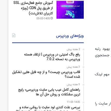
آموزش جامع فعال‌سازی SSL
از طریق پنل CDN (ویژه
کاربران تلاش‌نت)
05-03-1405
ویژه‌های وردپرس
هبود رتبه
2 هفته پیش
رفع باگ امنیتی در وردپرس | ارتقاء هسته
ج جستجوی
وردپرس به نسخه 7.0.2
3 هفته پیش
قالب وردپرس چیست؟ و از چه فایل­ هایی تشکیل
 مهم لینک
شده است؟
3 هفته پیش
راهنمای کامل عیب‌ یابی سایت وردپرسی؛ رایج‌
ترین مشکلات و روش حل آن‌ ها
11-03-1405
ر سایت را
بررسی علت کندی لود سایت با روشی ساده و