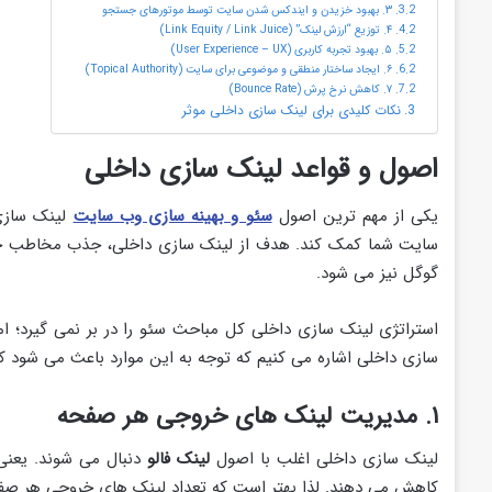
۳. بهبود خزیدن و ایندکس شدن سایت توسط موتورهای جستجو
۴. توزیع “ارزش لینک” (Link Equity / Link Juice)
۵. بهبود تجربه کاربری (User Experience – UX)
۶. ایجاد ساختار منطقی و موضوعی برای سایت (Topical Authority)
۷. کاهش نرخ پرش (Bounce Rate)
نکات کلیدی برای لینک‌ سازی داخلی موثر
اصول و قواعد لینک سازی داخلی
یکی از مهم ترین اصول
سئو و بهینه سازی وب سایت
لینک سازی 
سایت شما کمک کند. هدف از لینک سازی داخلی، جذب مخاطب ج
گوگل نیز می شود.
استراتژی لینک سازی داخلی کل مباحث سئو را در بر نمی گیرد؛ ام
سازی داخلی اشاره می‌ کنیم که توجه به این موارد باعث می‌ شود
۱. مدیریت لینک های خروجی هر صفحه
لینک سازی داخلی اغلب با اصول
لینک فالو
دنبال می شوند. یعنی 
کاهش می‌ دهند. لذا بهتر است که تعداد لینک های خروجی هر صفحه از 