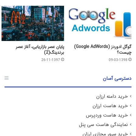
گوگل ادوردز (Google AdWords)
پایان عصر بازاریابی، آغاز عصر
چیست؟
برندینگ(2)
26-11-1397
09-03-1398
دسترسی آسان
خرید دامنه ارزان
خرید هاست ارزان
خرید هاست وردپرس
نمایندگی هاست سی پنل
خرید سرور مجازی ارزان