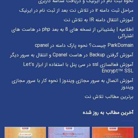
نحوه ثبت نام در ایرنیک و دریافت شناسه کاربری
مراحل ثبت دامنه ir در تلاش نت بعد از ثبت نام در ایرنیک
آموزش انتقال دامنه IR به تلاش نت
اطلاعیه | پشتیبانی از نسخه های 8 به بعد php در هاست های
اشتراکی
ParkDomain چیست؟ نحوه پارک دامنه در cpanel
آموزش گرفتن Backup در هاست Cpanel و انتقال به سرور دیگر
آموزش فعالسازی ssl در سی پنل با استفاده از ابزار Let’s
Encrypt™ SSL
آموزش اتصال به سرور مجازی ویندوز | نحوه کار با سرور مجازی
ویندوز
برترین مطالب تلاش نت
آخرین مطالب به روز شده