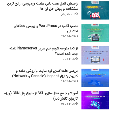
راهنمای کامل عیب‌ یابی سایت وردپرسی؛ رایج‌ ترین
مشکلات و روش حل آن‌ ها
4 هفته پیش
نصب قالب در WordPress و بررسی خطاهای
احتمالی
27-03-1405
از کجا متوجه شویم نیم ‌سرور Nameserver دامنه
سِت شده است؟
19-03-1405
بررسی علت کندی لود سایت با روشی ساده و
کاربردی: ابزار Inspect (Console و Network)
11-03-1405
آموزش جامع فعال‌سازی SSL از طریق پنل CDN (ویژه
کاربران تلاش‌نت)
05-03-1405