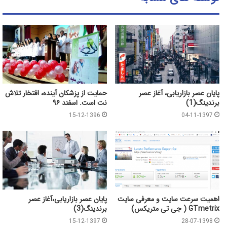
پایان عصر بازاریابی، آغاز عصر
حمایت از پزشکان آینده، افتخار تلاش
برندینگ(1)
نت است. اسفند ۹۶
15-12-1396
04-11-1397
اهمیت سرعت سایت و معرفی سایت
پایان عصر بازاریابی،آغاز عصر
GTmetrix ( جی تی متریکس)
برندینگ(3)
15-12-1397
28-07-1398