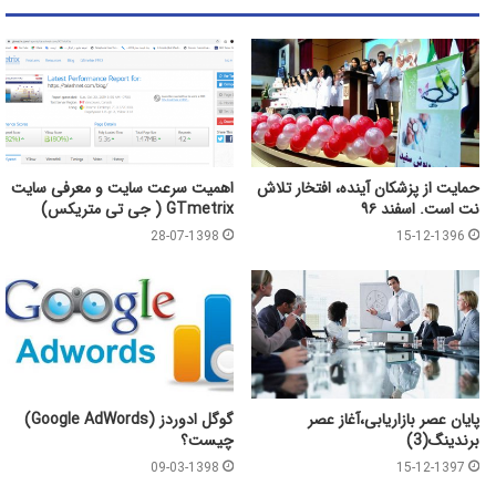
حمایت از پزشکان آینده، افتخار تلاش
اهمیت سرعت سایت و معرفی سایت
نت است. اسفند ۹۶
GTmetrix ( جی تی متریکس)
28-07-1398
15-12-1396
پایان عصر بازاریابی،آغاز عصر
گوگل ادوردز (Google AdWords)
برندینگ(3)
چیست؟
09-03-1398
15-12-1397