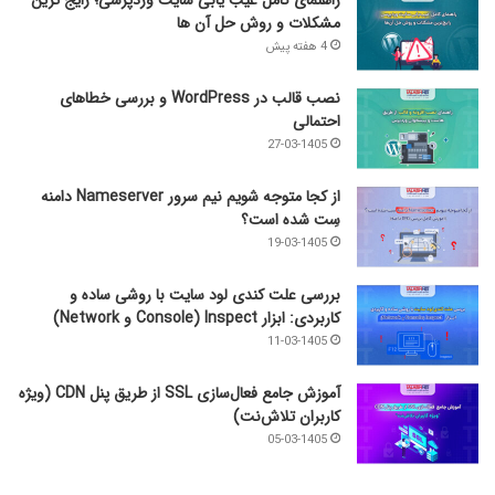
راهنمای کامل عیب‌ یابی سایت وردپرسی؛ رایج‌ ترین
مشکلات و روش حل آن‌ ها
4 هفته پیش
نصب قالب در WordPress و بررسی خطاهای
احتمالی
27-03-1405
از کجا متوجه شویم نیم ‌سرور Nameserver دامنه
سِت شده است؟
19-03-1405
بررسی علت کندی لود سایت با روشی ساده و
کاربردی: ابزار Inspect (Console و Network)
11-03-1405
آموزش جامع فعال‌سازی SSL از طریق پنل CDN (ویژه
کاربران تلاش‌نت)
05-03-1405