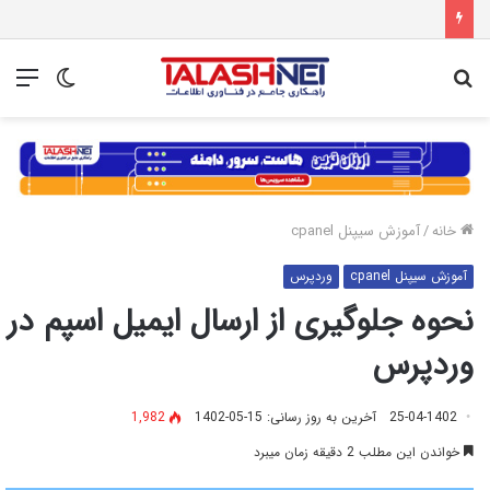
جستجو
تغییر
منو
برای
پوسته
خانه
/
آموزش سیپنل cpanel
آموزش سیپنل cpanel
وردپرس
نحوه جلوگیری از ارسال ایمیل اسپم در
وردپرس
25-04-1402
آخرین به روز رسانی: 15-05-1402
1,982
خواندن این مطلب 2 دقیقه زمان میبرد