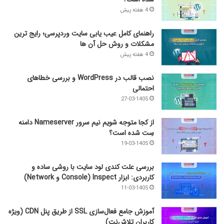
4 هفته پیش
راهنمای کامل عیب‌ یابی سایت وردپرسی؛ رایج‌ ترین
مشکلات و روش حل آن‌ ها
4 هفته پیش
نصب قالب در WordPress و بررسی خطاهای
احتمالی
27-03-1405
از کجا متوجه شویم نیم ‌سرور Nameserver دامنه
سِت شده است؟
19-03-1405
بررسی علت کندی لود سایت با روشی ساده و
کاربردی: ابزار Inspect (Console و Network)
11-03-1405
آموزش جامع فعال‌سازی SSL از طریق پنل CDN (ویژه
کاربران تلاش‌نت)