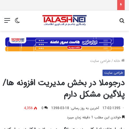
جستجو
تغییر
منو
برای
پوسته
خانه
/
طراحی سایت
طراحی سایت
درجوملا در بخش مدیریت افزونه ها/
پلاگین مشکل دارم
17-02-1395
آخرین به روز رسانی: 18-03-1398
0
4,356
خواندن این مطلب 1 دقیقه زمان میبرد