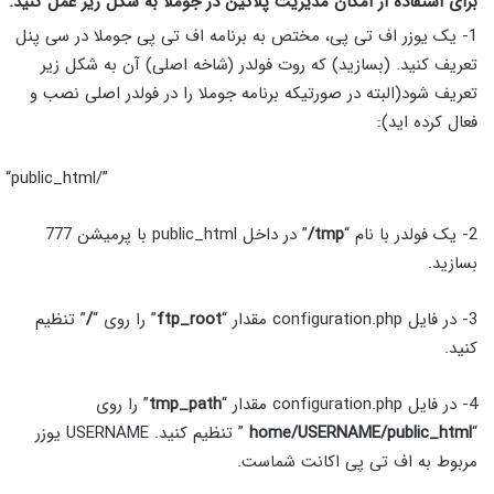
برای استفاده از امکان مدیریت پلاگین در جوملا به شکل زیر عمل کنید.
1- یک یوزر اف تی پی، مختص به برنامه اف تی پی جوملا در سی پنل
تعریف کنید. (بسازید) که روت فولدر (شاخه اصلی) آن به شکل زیر
تعریف شود(البته در صورتیکه برنامه جوملا را در فولدر اصلی نصب و
فعال کرده اید):
“public_html/”
2- یک فولدر با نام “
tmp/
” در داخل public_html با پرمیشن 777
بسازید.
3- در فایل configuration.php مقدار “
ftp_root
” را روی “
/
” تنظیم
کنید.
4- در فایل configuration.php مقدار “
tmp_path
” را روی
“
home/USERNAME/public_html
” تنظیم کنید. USERNAME یوزر
مربوط به اف تی پی اکانت شماست.