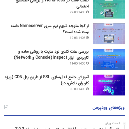
نصب قالب در WordPress و بررسی خطاهای
احتمالی
27-03-1405
از کجا متوجه شویم نیم ‌سرور Nameserver دامنه
سِت شده است؟
19-03-1405
بررسی علت کندی لود سایت با روشی ساده و
کاربردی: ابزار Inspect (Console و Network)
11-03-1405
آموزش جامع فعال‌سازی SSL از طریق پنل CDN (ویژه
کاربران تلاش‌نت)
05-03-1405
ویژه‌های وردپرس
3 هفته پیش