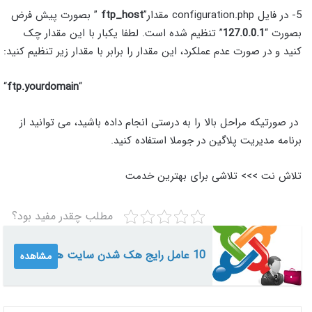
5- در فایل configuration.php مقدار”
ftp_host
” بصورت پیش فرض
بصورت “
127.0.0.1
” تنظیم شده است. لطفا یکبار با این مقدار چک
کنید و در صورت عدم عملکرد، این مقدار را برابر با مقدار زیر تنظیم کنید:
“
ftp.yourdomain
“
در صورتیکه مراحل بالا را به درستی انجام داده باشید، می توانید از
برنامه مدیریت پلاگین در جوملا استفاده کنید.
تلاش نت >>> تلاشی برای بهترین خدمت
مطلب چقدر مفید بود؟
10 عامل رایج هک شدن سایت ها
مشاهده