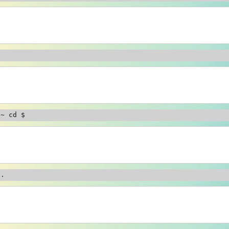
/
cd یا ~ cd 
..