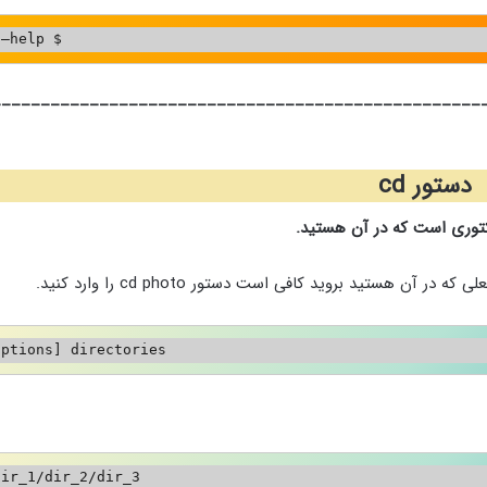
 –help $
__________________________________________________
دستور cd
رکتوری است که در آن هستید.
options] directories
dir_1/dir_2/dir_3 