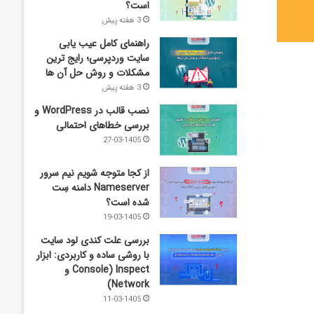
است؟
3 هفته پیش
راهنمای کامل عیب‌ یابی
سایت وردپرسی؛ رایج‌ ترین
مشکلات و روش حل آن‌ ها
3 هفته پیش
نصب قالب در WordPress و
بررسی خطاهای احتمالی
27-03-1405
از کجا متوجه شویم نیم ‌سرور
Nameserver دامنه سِت
شده است؟
19-03-1405
بررسی علت کندی لود سایت
با روشی ساده و کاربردی: ابزار
Inspect (Console و
Network)
11-03-1405