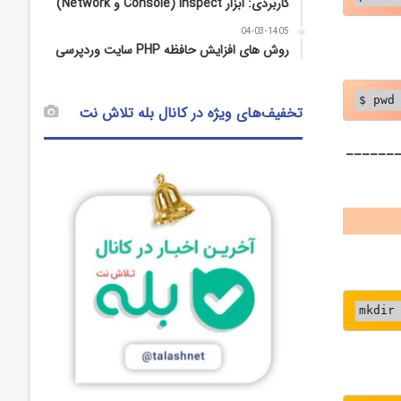
کاربردی: ابزار Inspect (Console و Network)
04-03-1405
روش‌ های افزایش حافظه PHP سایت وردپرسی
$ pwd
تخفیف‌های ویژه در کانال بله تلاش نت
______
mkdir