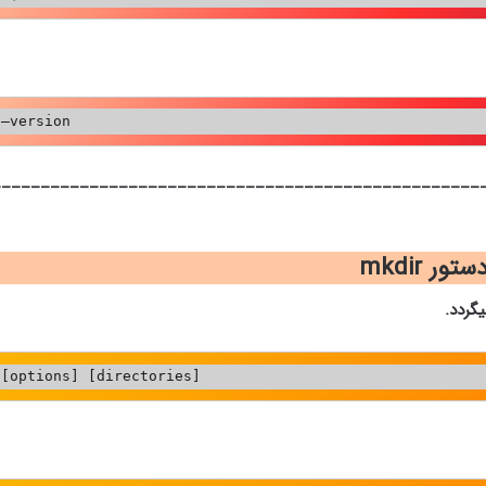
 –version
__________________________________________________
ستور mkdir
گردد.
 [options] [directories]