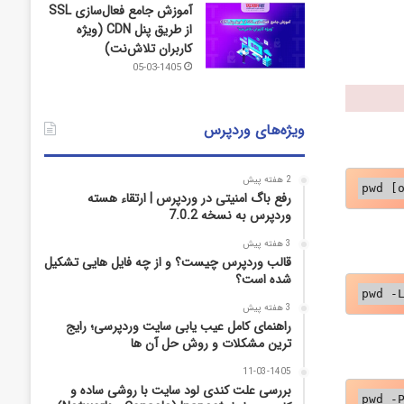
آموزش جامع فعال‌سازی SSL
از طریق پنل CDN (ویژه
کاربران تلاش‌نت)
05-03-1405
ویژه‌های وردپرس
2 هفته پیش
pwd [
رفع باگ امنیتی در وردپرس | ارتقاء هسته
وردپرس به نسخه 7.0.2
3 هفته پیش
قالب وردپرس چیست؟ و از چه فایل­ هایی تشکیل
شده است؟
pwd -
3 هفته پیش
راهنمای کامل عیب‌ یابی سایت وردپرسی؛ رایج‌
ترین مشکلات و روش حل آن‌ ها
11-03-1405
بررسی علت کندی لود سایت با روشی ساده و
pwd -