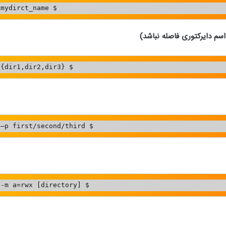
 mydirct_name $
سم دایرکتوری فاصله نباشد)
 {dir1,dir2,dir3} $
 –p first/second/third $
 -m a=rwx [directory] $