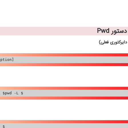
دستور
Pwd
ایرکتوری فعلی)
option]
L $pwd -L $
P $