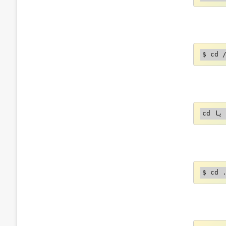
$ cd 
$
$ cd 