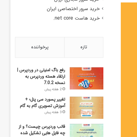
خرید سرور اختصاصی ایران
خرید هاست net core.
تازه
پرخواننده
رفع باگ امنیتی در وردپرس |
ارتقاء هسته وردپرس به
نسخه 7.0.2
2 هفته پیش
تغییر پسورد سی پنل؛ +
آموزش تصویری گام به گام
3 هفته پیش
قالب وردپرس چیست؟ و از
چه فایل­ هایی تشکیل شده