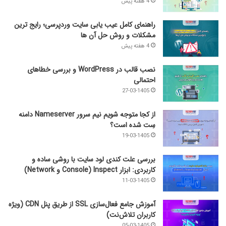
4 هفته پیش
راهنمای کامل عیب‌ یابی سایت وردپرسی؛ رایج‌ ترین
مشکلات و روش حل آن‌ ها
4 هفته پیش
نصب قالب در WordPress و بررسی خطاهای
احتمالی
27-03-1405
از کجا متوجه شویم نیم ‌سرور Nameserver دامنه
سِت شده است؟
19-03-1405
بررسی علت کندی لود سایت با روشی ساده و
کاربردی: ابزار Inspect (Console و Network)
11-03-1405
آموزش جامع فعال‌سازی SSL از طریق پنل CDN (ویژه
کاربران تلاش‌نت)
05-03-1405