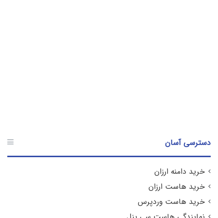
11-04-1398
لایت اسپید (LiteSpeed) چیست؟
دسترسی آسان
خرید دامنه ارزان
خرید هاست ارزان
خرید هاست وردپرس
نمایندگی هاست سی پنل