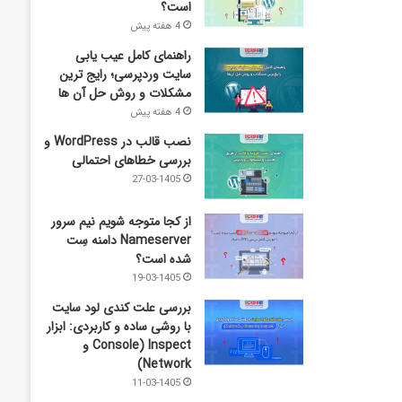
است؟
4 هفته پیش
راهنمای کامل عیب‌ یابی
سایت وردپرسی؛ رایج‌ ترین
مشکلات و روش حل آن‌ ها
4 هفته پیش
نصب قالب در WordPress و
بررسی خطاهای احتمالی
27-03-1405
از کجا متوجه شویم نیم ‌سرور
Nameserver دامنه سِت
شده است؟
19-03-1405
بررسی علت کندی لود سایت
با روشی ساده و کاربردی: ابزار
Inspect (Console و
Network)
11-03-1405