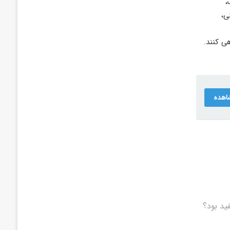
،
ی،
هی کنند.
اهده
د بود؟