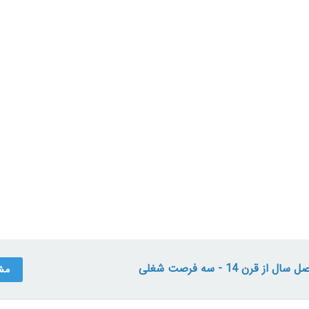
قرن 14 - سه فرصت شغلی
مش