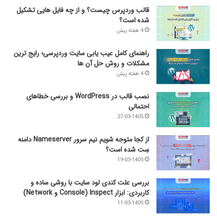
قالب وردپرس چیست؟ و از چه فایل­ هایی تشکیل
شده است؟
4 هفته پیش
راهنمای کامل عیب‌ یابی سایت وردپرسی؛ رایج‌ ترین
مشکلات و روش حل آن‌ ها
4 هفته پیش
نصب قالب در WordPress و بررسی خطاهای
احتمالی
27-03-1405
از کجا متوجه شویم نیم ‌سرور Nameserver دامنه
سِت شده است؟
19-03-1405
بررسی علت کندی لود سایت با روشی ساده و
کاربردی: ابزار Inspect (Console و Network)
11-03-1405