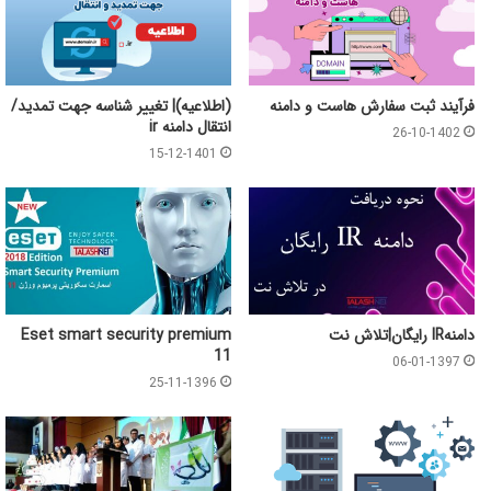
فرآیند ثبت سفارش هاست و دامنه
(اطلاعیه)| تغییر شناسه جهت تمدید/
انتقال دامنه ir
26-10-1402
15-12-1401
دامنهIR رایگان|تلاش نت
Eset smart security premium
11
06-01-1397
25-11-1396