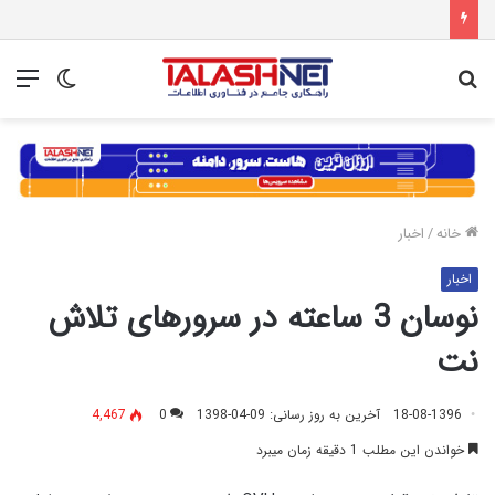
جستجو
تغییر
منو
برای
پوسته
خانه
/
اخبار
اخبار
نوسان 3 ساعته در سرورهای تلاش
نت
18-08-1396
آخرین به روز رسانی: 09-04-1398
0
4,467
خواندن این مطلب 1 دقیقه زمان میبرد