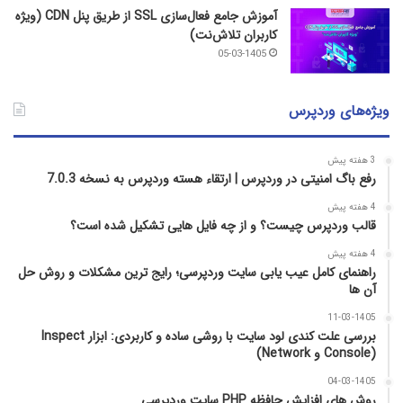
آموزش جامع فعال‌سازی SSL از طریق پنل CDN (ویژه
کاربران تلاش‌نت)
05-03-1405
ویژه‌های وردپرس
3 هفته پیش
رفع باگ امنیتی در وردپرس | ارتقاء هسته وردپرس به نسخه 7.0.3
4 هفته پیش
قالب وردپرس چیست؟ و از چه فایل­ هایی تشکیل شده است؟
4 هفته پیش
راهنمای کامل عیب‌ یابی سایت وردپرسی؛ رایج‌ ترین مشکلات و روش حل
آن‌ ها
11-03-1405
بررسی علت کندی لود سایت با روشی ساده و کاربردی: ابزار Inspect
(Console و Network)
04-03-1405
روش‌ های افزایش حافظه PHP سایت وردپرسی