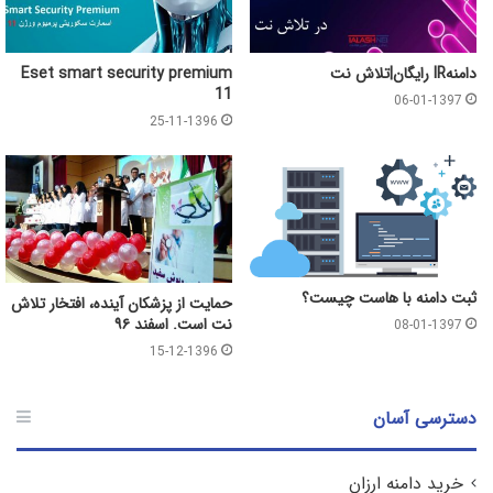
دامنهIR رایگان|تلاش نت
Eset smart security premium
11
06-01-1397
25-11-1396
ثبت دامنه با هاست چیست؟
حمایت از پزشکان آینده، افتخار تلاش
نت است. اسفند ۹۶
08-01-1397
15-12-1396
دسترسی آسان
خرید دامنه ارزان