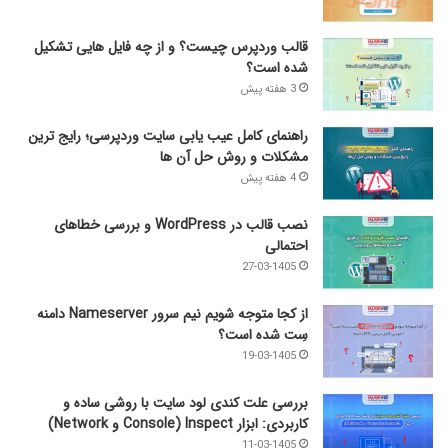
قالب وردپرس چیست؟ و از چه فایل­ هایی تشکیل
شده است؟
3 هفته پیش
راهنمای کامل عیب‌ یابی سایت وردپرسی؛ رایج‌ ترین
مشکلات و روش حل آن‌ ها
4 هفته پیش
نصب قالب در WordPress و بررسی خطاهای
احتمالی
27-03-1405
از کجا متوجه شویم نیم ‌سرور Nameserver دامنه
سِت شده است؟
19-03-1405
بررسی علت کندی لود سایت با روشی ساده و
کاربردی: ابزار Inspect (Console و Network)
11-03-1405