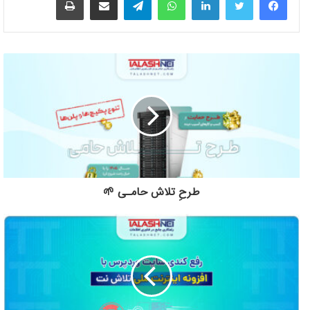
طرحِ تلاش حامـی 🌱