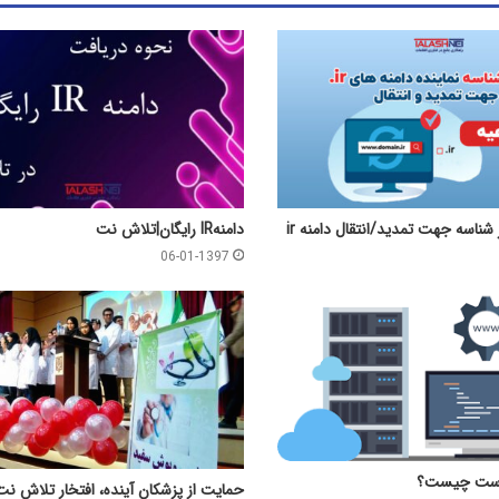
 شناسه جهت تمدید/انتقال دامنه ir
دامنهIR رایگان|تلاش نت
06-01-1397
هاست چیست؟
حمایت از پزشکان آینده، افتخار تلاش ن