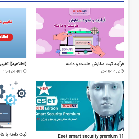
فرآیند ثبت سفارش هاست و دامنه
(اطلاعیه)| تغییر
15-12-1401
26-10-1402
ثبت دامنه با 
Eset smart security premium 11