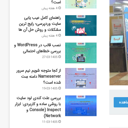
است؟
4 هفته پیش
راهنمای کامل عیب‌ یابی
سایت وردپرسی؛ رایج‌ ترین
مشکلات و روش حل آن‌ ها
4 هفته پیش
نصب قالب در WordPress و
بررسی خطاهای احتمالی
27-03-1405
از کجا متوجه شویم نیم ‌سرور
Nameserver دامنه سِت
شده است؟
19-03-1405
بررسی علت کندی لود سایت
اهده
با روشی ساده و کاربردی: ابزار
Inspect (Console و
Network)
11-03-1405