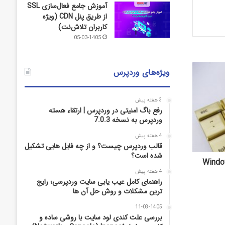
آموزش جامع فعال‌سازی SSL
از طریق پنل CDN (ویژه
کاربران تلاش‌نت)
05-03-1405
ویژه‌های وردپرس
3 هفته پیش
رفع باگ امنیتی در وردپرس | ارتقاء هسته
وردپرس به نسخه 7.0.3
4 هفته پیش
قالب وردپرس چیست؟ و از چه فایل­ هایی تشکیل
شده است؟
رست میانبرهای صفحه کلید برای Windows
4 هفته پیش
راهنمای کامل عیب‌ یابی سایت وردپرسی؛ رایج‌
ترین مشکلات و روش حل آن‌ ها
11-03-1405
بررسی علت کندی لود سایت با روشی ساده و