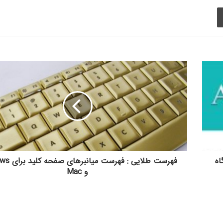
چاپ
گاه
فهرست طلایی : فه
و Mac