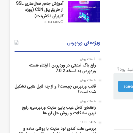
آموزش جامع فعال‌سازی SSL
از طریق پنل CDN (ویژه
کاربران تلاش‌نت)
05-03-1405
ویژه‌های وردپرس
3 هفته پیش
رفع باگ امنیتی در وردپرس | ارتقاء هسته
د بود؟
وردپرس به نسخه 7.0.2
4 هفته پیش
قالب وردپرس چیست؟ و از چه فایل­ هایی تشکیل
اهده
شده است؟
4 هفته پیش
راهنمای کامل عیب‌ یابی سایت وردپرسی؛ رایج‌
ترین مشکلات و روش حل آن‌ ها
11-03-1405
بررسی علت کندی لود سایت با روشی ساده و