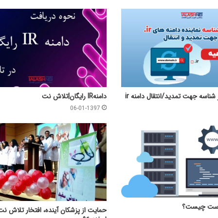
 شناسه جهت تمدید/انتقال دامنه ir
دامنهIR رایگان|تلاش نت
06-01-1397
هاست چیست؟
حمایت از پزشکان آینده، افتخار تلاش ن