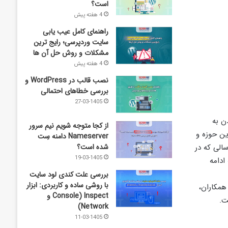
است؟
4 هفته پیش
راهنمای کامل عیب‌ یابی
سایت وردپرسی؛ رایج‌ ترین
مشکلات و روش حل آن‌ ها
4 هفته پیش
نصب قالب در WordPress و
بررسی خطاهای احتمالی
27-03-1405
ن به
از کجا متوجه شویم نیم ‌سرور
ین حوزه و
Nameserver دامنه سِت
شده است؟
الی که در
19-03-1405
ادامه
بررسی علت کندی لود سایت
با روشی ساده و کاربردی: ابزار
همکاران،
Inspect (Console و
ت.
Network)
11-03-1405