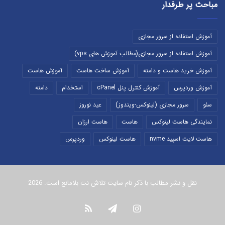
مباحث پر طرفدار
آموزش استفاده از سرور مجازی
آموزش استفاده از سرور مجازی(مطالب آموزش های vps)
آموزش خرید هاست و دامنه
آموزش ساخت هاست
آموزش هاست
آموزش وردپرس
آموزش کنترل پنل cPanel
استخدام
دامنه
سئو
سرور مجازی (لینوکس-ویندوز)
عید نوروز
نمایندگی هاست لینوکس
هاست
هاست ارزان
هاست لایت اسپید nvme
هاست لینوکس
وردپرس
نقل و نشر مطالب با ذکر نام سایت تلاش نت بلامانع است. 2026
اینستاگرام
تلگرام
خوراک