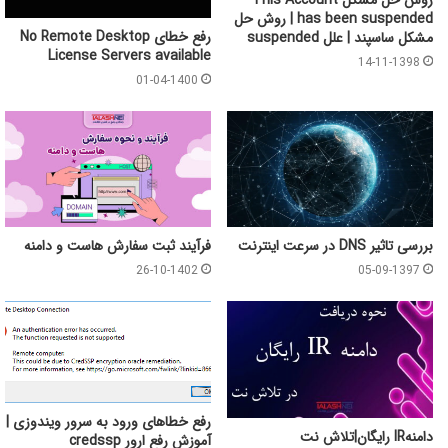
روش حل مشکل This Account
has been suspended | روش حل
رفع خطای No Remote Desktop
مشکل ساسپند | علل suspended
License Servers available
14-11-1398
01-04-1400
بررسی تاثیر DNS در سرعت اینترنت
فرآیند ثبت سفارش هاست و دامنه
26-10-1402
05-09-1397
رفع خطاهای ورود به سرور ویندوزی |
دامنهIR رایگان|تلاش نت
آموزش رفع ارور credssp