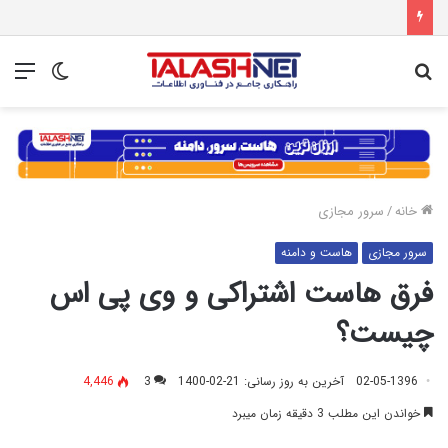
جستجو
تغییر
منو
برای
پوسته
خانه
/
سرور مجازی
سرور مجازی
هاست و دامنه
فرق هاست اشتراکی و وی پی اس
چیست؟
02-05-1396
آخرین به روز رسانی: 21-02-1400
3
4,446
خواندن این مطلب 3 دقیقه زمان میبرد