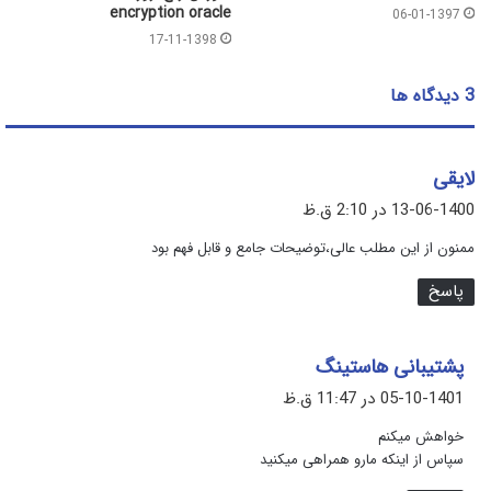
encryption oracle
06-01-1397
17-11-1398
‫3 دیدگاه ها
گ
لایقی
ف
13-06-1400 در 2:10 ق.ظ
ت
ممنون از این مطلب عالی،توضیحات جامع و قابل فهم بود
:
پاسخ
گ
پشتیبانی هاستینگ
ف
05-10-1401 در 11:47 ق.ظ
ت
خواهش میکنم
:
سپاس از اینکه مارو همراهی میکنید