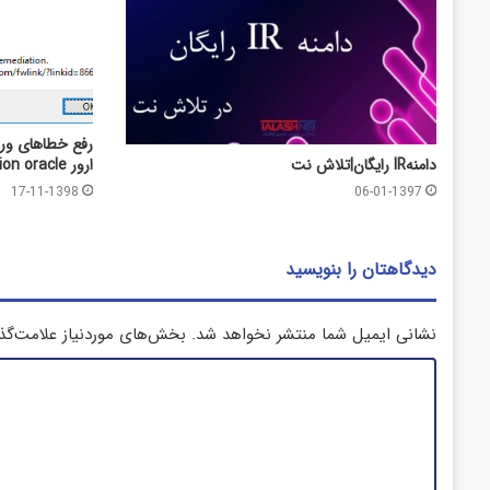
رفع خطاهای ورو
ارور credssp encryption oracle
دامنهIR رایگان|تلاش نت
17-11-1398
06-01-1397
دیدگاهتان را بنویسید
نشانی ایمیل شما منتشر نخواهد شد.
بخش‌های موردنیاز علامت‌گذ
د
ی
د
گ