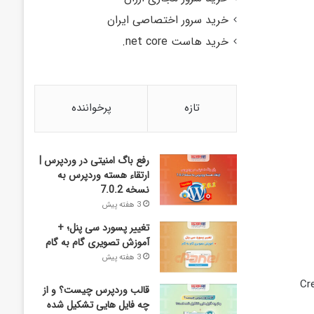
خرید سرور اختصاصی ایران
خرید هاست net core.
تازه
پرخواننده
رفع باگ امنیتی در وردپرس |
ارتقاء هسته وردپرس به
نسخه 7.0.2
3 هفته پیش
تغییر پسورد سی پنل؛ +
آموزش تصویری گام به گام
3 هفته پیش
رد انتخابی خود در فیلدهای مربوطه پر می کنید و سپس بر روی گزینه Creat
قالب وردپرس چیست؟ و از
چه فایل­ هایی تشکیل شده