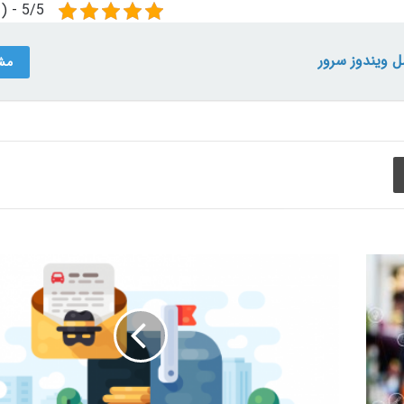
5/5 - (1 امتیاز)
 ویندوز سرور
مش
چاپ