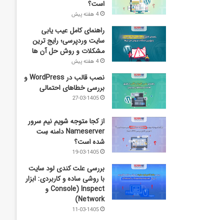
است؟
4 هفته پیش
راهنمای کامل عیب‌ یابی
سایت وردپرسی؛ رایج‌ ترین
مشکلات و روش حل آن‌ ها
4 هفته پیش
نصب قالب در WordPress و
بررسی خطاهای احتمالی
27-03-1405
از کجا متوجه شویم نیم ‌سرور
Nameserver دامنه سِت
شده است؟
19-03-1405
بررسی علت کندی لود سایت
با روشی ساده و کاربردی: ابزار
Inspect (Console و
Network)
11-03-1405