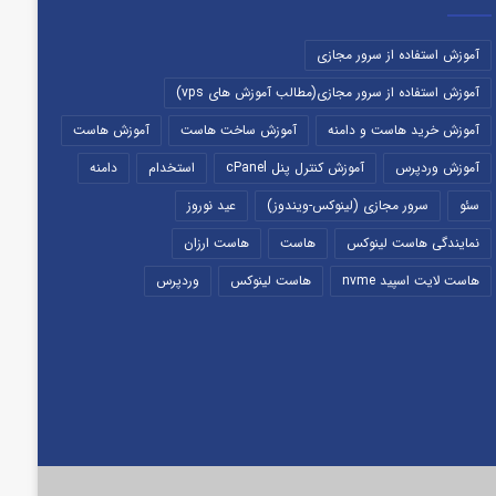
آموزش استفاده از سرور مجازی
آموزش استفاده از سرور مجازی(مطالب آموزش های vps)
آموزش خرید هاست و دامنه
آموزش ساخت هاست
آموزش هاست
آموزش وردپرس
آموزش کنترل پنل cPanel
استخدام
دامنه
سئو
سرور مجازی (لینوکس-ویندوز)
عید نوروز
نمایندگی هاست لینوکس
هاست
هاست ارزان
هاست لایت اسپید nvme
هاست لینوکس
وردپرس