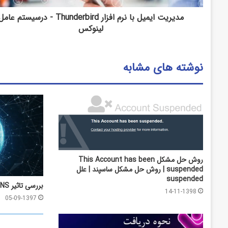
مدیریت ایمیل با نرم افزار Thunderbird - درسیستم عام
لینوکس
نوشته های مشابه
روش حل مشکل This Account has been
suspended | روش حل مشکل ساسپند | علل
suspended
بررسی تاثیر DNS در سرعت اینترنت
14-11-1398
05-09-1397