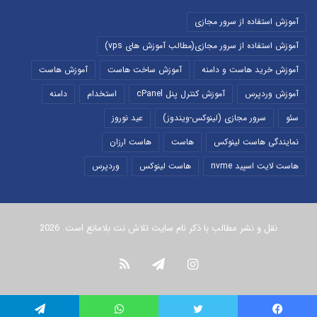
آموزش استفاده از سرور مجازی
آموزش استفاده از سرور مجازی(مطالب آموزش های vps)
آموزش خرید هاست و دامنه
آموزش ساخت هاست
آموزش هاست
آموزش وردپرس
آموزش کنترل پنل cPanel
استخدام
دامنه
سئو
سرور مجازی (لینوکس-ویندوز)
عید نوروز
نمایندگی هاست لینوکس
هاست
هاست ارزان
هاست لایت اسپید nvme
هاست لینوکس
وردپرس
نقل و نشر مطالب با ذکر نام سایت تلاش نت بلامانع است. 2026
اینستاگرام
تلگرام
خوراک