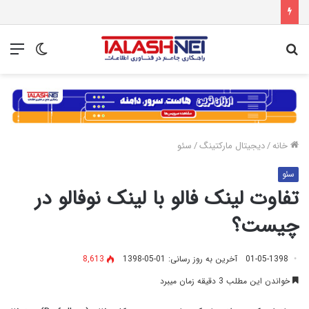
جستجو
تغییر
منو
برای
پوسته
خانه
/
دیجیتال مارکتینگ
/
سئو
سئو
تفاوت لینک فالو با لینک نوفالو در
چیست؟
01-05-1398
آخرین به روز رسانی: 01-05-1398
8,613
خواندن این مطلب 3 دقیقه زمان میبرد