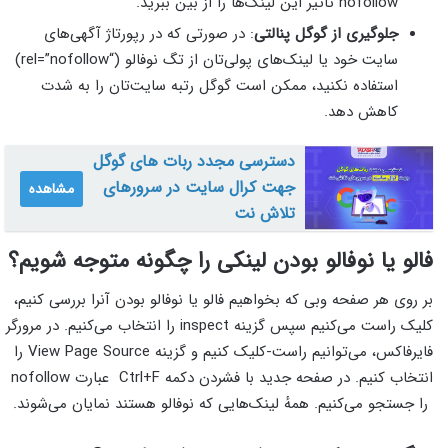
nofollow تاثیر این لینک‌ها را از بین ببرید.
جلوگیری از گوگل پنالتی
: در صورتی که در رپورتاژ آگهی‌های
سایت خود یا لینک‌های پولی‌تان از تگ نوفالو (“rel=”nofollow)
استفاده نکنید، ممکن است گوگل رتبه سایت‌تان را به شدت
کاهش دهد.
دسترسی مجدد ربات‌ های گوگل
جهت کرال سایت در سرورهای
مشاهده
تلاش نت
فالو یا نوفالو بودن لینکی را چگونه متوجه شویم؟
بر روی هر صفحه وبی که بخواهیم فالو یا نوفالو بودن آنرا بررسی کنیم،
کلیک راست می‌کنیم سپس گزینه inspect را انتخاب می‌کنیم. در مرورگر
فایرفاکس، می‌توانیم راست-کلیک کنیم و گزینه View Page Source را
انتخاب کنیم. در صفحه جدید با فشردن دکمه Ctrl+F عبارت nofollow
را جستجو می‌کنیم. همهٔ لینک‌هایی که نوفالو هستند نمایان می‌شوند.