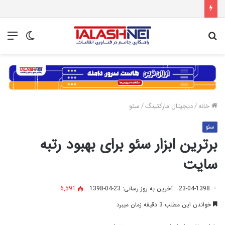
جستجو
تغییر
منو
برای
پوسته
خانه
/
دیجیتال مارکتینگ
/
سئو
سئو
برترین ابزار سئو برای بهبود رتبه
سایت
23-04-1398
آخرین به روز رسانی: 23-04-1398
6,591
خواندن این مطلب 3 دقیقه زمان میبرد