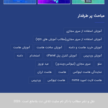
مباحث پر طرفدار
آموزش استفاده از سرور مجازی
آموزش استفاده از سرور مجازی(مطالب آموزش های vps)
آموزش خرید هاست و دامنه
آموزش ساخت هاست
آموزش هاست
آموزش وردپرس
آموزش کنترل پنل cPanel
استخدام
دامنه
سئو
سرور مجازی (لینوکس-ویندوز)
عید نوروز
نمایندگی هاست لینوکس
هاست
هاست ارزان
هاست لایت اسپید nvme
هاست لینوکس
وردپرس
نقل و نشر مطالب با ذکر نام سایت تلاش نت بلامانع است. 2026