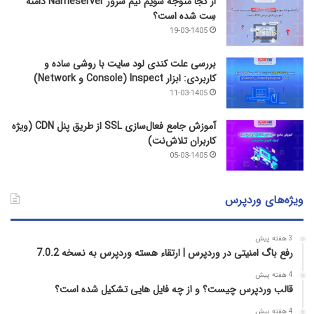
از کجا متوجه شویم نیم ‌سرور Nameserver دامنه
سِت شده است؟
19-03-1405
بررسی علت کندی لود سایت با روشی ساده و
کاربردی: ابزار Inspect (Console و Network)
11-03-1405
آموزش جامع فعال‌سازی SSL از طریق پنل CDN (ویژه
کاربران تلاش‌نت)
05-03-1405
ویژه‌های وردپرس
3 هفته پیش
رفع باگ امنیتی در وردپرس | ارتقاء هسته وردپرس به نسخه 7.0.2
4 هفته پیش
قالب وردپرس چیست؟ و از چه فایل­ هایی تشکیل شده است؟
4 هفته پیش