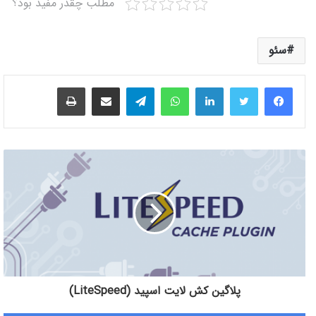
مطلب چقدر مفید بود؟
سئو
لینکدین
واتس آپ
تلگرام
اشتراک گذاری از طریق ایمیل
چاپ
پلاگین کش لایت اسپید (LiteSpeed)