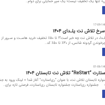
» تنها یک تخفیف نیست؛ یک سپر حمایتی برای دوام…
17-09-14
 سرخ تلاش نت یلـدای ۱۴۰۴
امســـــــال یلـدا، در تلاش نت چه خبر است؟! تا ۵۰٪ تخفیف خرید هاسـت و سـر
نِ گردونه شانس، از ۳۰٪ تا ۵۰٪ کد…
01-06-14
لاش نت تابستان ۱۴۰۴
ه تابستان تلاش نت، با عنوان “ری‌استارت” آغاز شد! » لینک ورود به جش