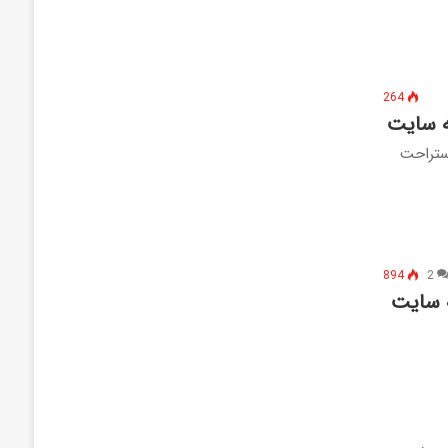
264
 استراحت
894
2