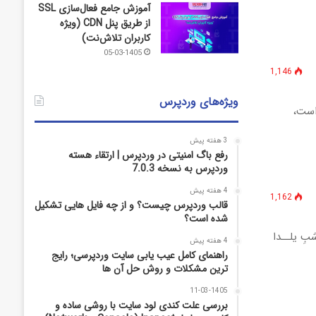
آموزش جامع فعال‌سازی SSL
از طریق پنل CDN (ویژه
کاربران تلاش‌نت)
05-03-1405
1,146
ویژه‌های وردپرس
اه است،
3 هفته پیش
رفع باگ امنیتی در وردپرس | ارتقاء هسته
وردپرس به نسخه 7.0.3
4 هفته پیش
1,162
قالب وردپرس چیست؟ و از چه فایل­ هایی تشکیل
شده است؟
بِ یلــدا
4 هفته پیش
راهنمای کامل عیب‌ یابی سایت وردپرسی؛ رایج‌
ترین مشکلات و روش حل آن‌ ها
11-03-1405
بررسی علت کندی لود سایت با روشی ساده و