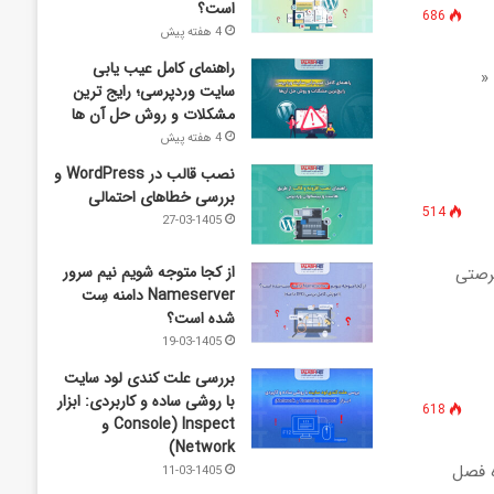
است؟
686
4 هفته پیش
راهنمای کامل عیب‌ یابی
« نوبَهـار است در آن کـوش کـه خـوش‌ دِل باشـی » » لینک ورود به جشنواره نوبهـار ۱۴۰۴ «
سایت وردپرسی؛ رایج‌ ترین
مشکلات و روش حل آن‌ ها
4 هفته پیش
نصب قالب در WordPress و
بررسی خطاهای احتمالی
514
27-03-1405
از کجا متوجه شویم نیم ‌سرور
فرصتی
Nameserver دامنه سِت
شده است؟
19-03-1405
بررسی علت کندی لود سایت
با روشی ساده و کاربردی: ابزار
618
Inspect (Console و
Network)
 درجه تخفیف، ویژه فصل
11-03-1405