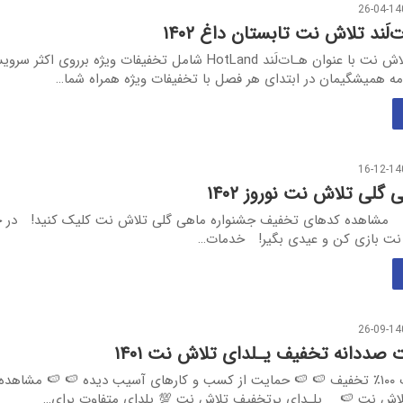
26-04-14
َند تلاش‌ نت تابستان داغ ۱۴۰۲
جشنواره داغ تلاش‌ نت با عنوان هـات‌لَند HotLand شامل تخفیفات ویژه برروی ا
امه همیشگیمان در ابتدای هر فصل با تخفیفات ویژه همراه شما…
16-12-14
گلی تلاش نت نوروز ۱۴۰۲
نو مشاهده کدهای تخفیف جشنواره ماهی گلی تلاش نت کلیک کنید! در ج
نت بازی کن و عیدی بگیر! خدمات…
26-09-14
 صددانه تخفیف یـلدای تلاش نت ۱۴۰۱
🍉 صددانه یاقوت ۱۰۰٪ تخفیف 🍉 🍉 حمایت از کسب و کارهای آسیب دیده 🍉 🍉 مشاه
لاش نت 🍉 یلـدای پرتخفیف تلاش نت 💯 یلدای متفاوت برای…