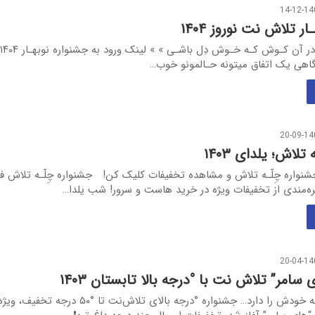
14-12-14
ر تلاش نت نوروز ۱۴۰۴
 گاهی یک اتفاق میتونه حـالمونو خوب…
20-09-14
تلاش؛ یلدای ۱۴۰۳
واره چِلّـه تلاش و مشاهده تخفیفات کلیک کن! جشنواره چِلّـه تلاش 
ره‌مندی از تخفیفات ویژه در خرید هاست و سرور! شب یلدا…
20-04-14
سامر” تلاش نت با °درجه بالا تابستان ۱۴۰۳
هر تابستان قصه خودش را دارد… جشنواره °درجه بالای تلاش‌نت تا °۵۰