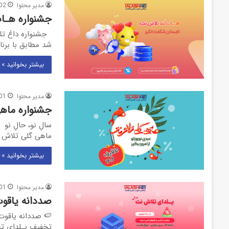
مدیر محتوا
02
جشنواره هـات‌ل
شد مطابق با برن
بیشتر بخوانید »
مدیر محتوا
01
جشنواره ماهی 
سالِ نو، حالِ 
ماهی گلی تلاش 
بیشتر بخوانید »
مدیر محتوا
01
صددانه یاقوت
تخفیف یـلدای ت