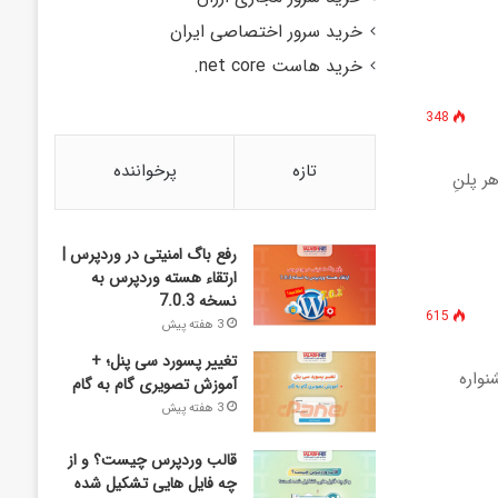
خرید سرور اختصاصی ایران
خرید هاست net core.
348
تازه
پرخواننده
ور از هر پلنِ
رفع باگ امنیتی در وردپرس |
ارتقاء هسته وردپرس به
نسخه 7.0.3
615
3 هفته پیش
تغییر پسورد سی پنل؛ +
نواره
آموزش تصویری گام به گام
3 هفته پیش
قالب وردپرس چیست؟ و از
چه فایل­ هایی تشکیل شده