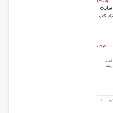
1,222
ام کانال
753
رایدی تلاش نت اینستاگرام کانال تلگرام کدهای تخفیف 25% تمام
دی