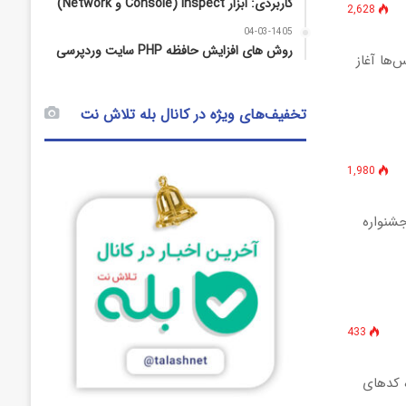
کاربردی: ابزار Inspect (Console و Network)
2,628
04-03-1405
روش‌ های افزایش حافظه PHP سایت وردپرسی
کثر سرویس‌ها آغاز
تخفیف‌های ویژه در کانال بله تلاش نت
1,980
شنواره
433
ده کدهای