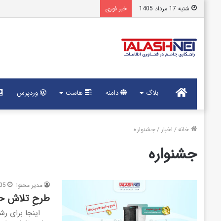
شنبه 17 مرداد 1405
خبر فوری
خانه
بلاگ
دامنه
هاست
وردپرس
خانه
/
اخبار
/
جشنواره
جشنواره
مدیر محتوا
05
طرحِ تلاش ح
اینجا برای رشـ