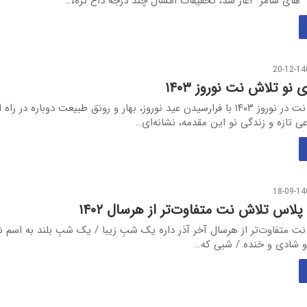
 “های سامر” آغاز شد، تخفیفات امسال چند درجه داغ تره❗️…
20-12-14
نو تلاش نت نوروز ۱۴۰۳
عیدی نو تلاش نت در نوروز ۱۴۰۳ با فرارسیدن عید نوروز، بهار و رونق طبیعت دوباره در ر
 تازه و زندگی‌ نو این مقدمه، نشانه‌ای…
18-09-14
پلاس تلاش نت متفاوت‌تر از هرسال ۱۴۰۲
ت متفاوت‌تر از هرسال آخر آذر داره یک شبِ زیبا / یک شبِ بلند به اسم ش
 شادی و خنده / شبی که…