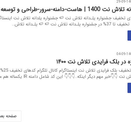
29-09-14
ست-دامنه-سرور-طراحی و توسعه سایت
 تخفیف جشنواره یلـدانه تلاش نت 🍉 جشنواره یلدانه تلاش نت اینستاگر
نه تلاش نت 🍉 🍉 یلـدانه تلاش…
04-09-14
در بلک فرایدی تلاش نت ۱۴۰۰
مشاهده کدهای تخفیف بلک ف
👇خبر مهم دیگر اینکه..👇👇👇 این کد شامل دامنه IR یکساله هم میشه…
صفحه بع