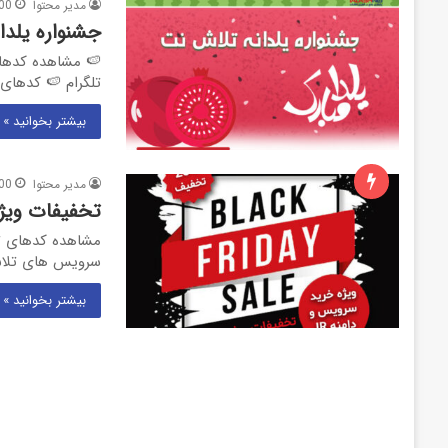
مدیر محتوا
00
جشنواره یلدانه تلاش نت 1400 | ها
🍉 مشاهده کدهای
تلگرام 🍉 کدهای تخفیف تا 37% در جشنواره یلـدا
بیشتر بخوانید »
مدیر محتوا
00
تخفیفات ویژه 
سرویس های تلاش نت 
بیشتر بخوانید »