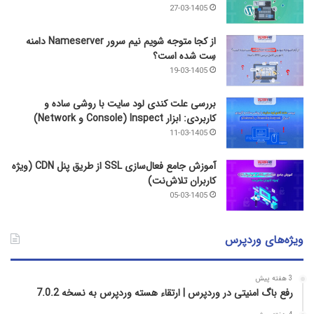
27-03-1405
از کجا متوجه شویم نیم ‌سرور Nameserver دامنه
سِت شده است؟
19-03-1405
بررسی علت کندی لود سایت با روشی ساده و
کاربردی: ابزار Inspect (Console و Network)
11-03-1405
آموزش جامع فعال‌سازی SSL از طریق پنل CDN (ویژه
کاربران تلاش‌نت)
05-03-1405
ویژه‌های وردپرس
3 هفته پیش
رفع باگ امنیتی در وردپرس | ارتقاء هسته وردپرس به نسخه 7.0.2