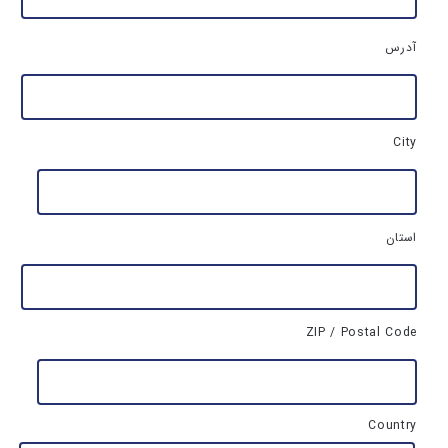
آ
آدرس
د
ر
س
ک
ا
City
م
ل
م
ح
ل
استان
ز
ن
د
گ
ی
ZIP / Postal Code
*
Country