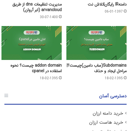
دامنهIR رایگان|تلاش نت
مدیریت تنظیمات dns از طریق
arvancloud (ابر آروان)
06-01-1397
30-07-1400
Subdomains(ساب دامین)چیست؟|
addon domain چیست؟ نحوه
مراحل ایجاد و حذف
استفاده در cpanel
18-02-1395
18-02-1395
دسترسی آسان
خرید دامنه ارزان
خرید هاست ارزان