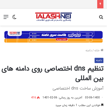
جستجو
تغییر
منو
برای
پوسته
خانه
/
دامنه
دامنه
تنظیم dns اختصاصی روی دامنه های
بین المللی
آموزش ساخت dns اختصاصی
03-06-1400
آخرین به روز رسانی: 06-02-1401
416
خواندن این مطلب 1 دقیقه زمان میبرد