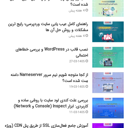
شده است؟
4 هفته پیش
راهنمای کامل عیب‌ یابی سایت وردپرسی؛ رایج‌ ترین
مشکلات و روش حل آن‌ ها
4 هفته پیش
نصب قالب در WordPress و بررسی خطاهای
احتمالی
27-03-1405
از کجا متوجه شویم نیم ‌سرور Nameserver دامنه
سِت شده است؟
19-03-1405
بررسی علت کندی لود سایت با روشی ساده و
کاربردی: ابزار Inspect (Console و Network)
11-03-1405
آموزش جامع فعال‌سازی SSL از طریق پنل CDN (ویژه