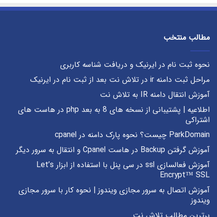
مطالب منتخب
نحوه ثبت نام در ایرنیک و دریافت شناسه کاربری
مراحل ثبت دامنه ir در تلاش نت بعد از ثبت نام در ایرنیک
آموزش انتقال دامنه IR به تلاش نت
اطلاعیه | پشتیبانی از نسخه های 8 به بعد php در هاست های
اشتراکی
ParkDomain چیست؟ نحوه پارک دامنه در cpanel
آموزش گرفتن Backup در هاست Cpanel و انتقال به سرور دیگر
آموزش فعالسازی ssl در سی پنل با استفاده از ابزار Let’s
Encrypt™ SSL
آموزش اتصال به سرور مجازی ویندوز | نحوه کار با سرور مجازی
ویندوز
برترین مطالب تلاش نت