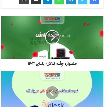
جشنواره چِلّـه تلاش؛ یلدای ۱۴۰۳