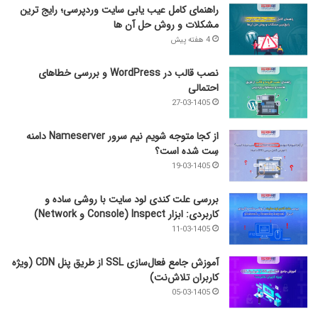
راهنمای کامل عیب‌ یابی سایت وردپرسی؛ رایج‌ ترین
مشکلات و روش حل آن‌ ها
4 هفته پیش
نصب قالب در WordPress و بررسی خطاهای
احتمالی
27-03-1405
از کجا متوجه شویم نیم ‌سرور Nameserver دامنه
سِت شده است؟
19-03-1405
بررسی علت کندی لود سایت با روشی ساده و
کاربردی: ابزار Inspect (Console و Network)
11-03-1405
آموزش جامع فعال‌سازی SSL از طریق پنل CDN (ویژه
کاربران تلاش‌نت)
05-03-1405