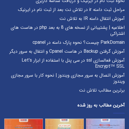
نحوه ثبت نام در ایرنیک و دریافت شناسه کاربری
مراحل ثبت دامنه ir در تلاش نت بعد از ثبت نام در ایرنیک
آموزش انتقال دامنه IR به تلاش نت
اطلاعیه | پشتیبانی از نسخه های 8 به بعد php در هاست های
اشتراکی
ParkDomain چیست؟ نحوه پارک دامنه در cpanel
آموزش گرفتن Backup در هاست Cpanel و انتقال به سرور دیگر
آموزش فعالسازی ssl در سی پنل با استفاده از ابزار Let’s
Encrypt™ SSL
آموزش اتصال به سرور مجازی ویندوز | نحوه کار با سرور مجازی
ویندوز
برترین مطالب تلاش نت
آخرین مطالب به روز شده