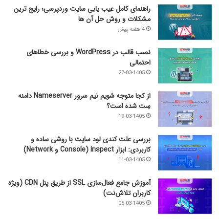
راهنمای کامل عیب‌ یابی سایت وردپرسی؛ رایج‌ ترین
مشکلات و روش حل آن‌ ها
4 هفته پیش
نصب قالب در WordPress و بررسی خطاهای
احتمالی
27-03-1405
از کجا متوجه شویم نیم ‌سرور Nameserver دامنه
سِت شده است؟
19-03-1405
بررسی علت کندی لود سایت با روشی ساده و
کاربردی: ابزار Inspect (Console و Network)
11-03-1405
آموزش جامع فعال‌سازی SSL از طریق پنل CDN (ویژه
کاربران تلاش‌نت)
05-03-1405