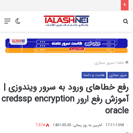
جستجو
تغییر
منو
برای
پوسته
خانه
/
سرور مجازی
سرور مجازی
هاست و دامنه
رفع خطاهای ورود به سرور ویندوزی |
آموزش رفع ارور credssp encryption
oracle
17-11-1398
آخرین به روز رسانی: 30-05-1401
7,574