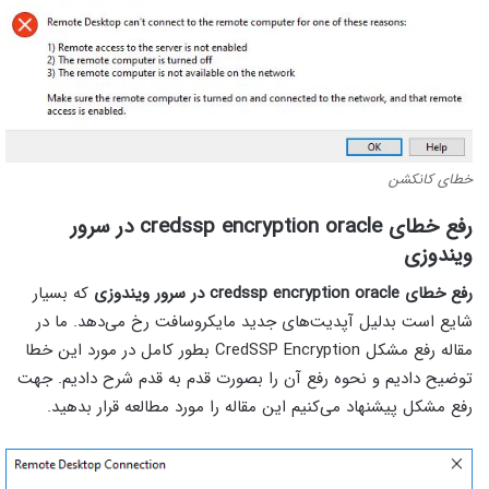
خطای کانکشن
رفع خطای credssp encryption oracle در سرور
ویندوزی
رفع خطای credssp encryption oracle در سرور ویندوزی
که بسیار
شایع است بدلیل آپدیت‌های جدید مایکروسافت رخ می‌دهد. ما در
مقاله رفع مشکل CredSSP Encryption بطور کامل در مورد این خطا
توضیح دادیم و نحوه رفع آن را بصورت قدم به قدم شرح دادیم. جهت
رفع مشکل پیشنهاد می‌کنیم این مقاله را مورد مطالعه قرار بدهید.