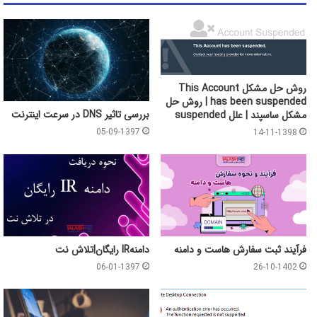
روش حل مشکل This Account
has been suspended | روش حل
بررسی تاثیر DNS در سرعت اینترنت
مشکل ساسپند | علل suspended
05-09-1397
14-11-1398
فرآیند ثبت سفارش هاست و دامنه
دامنهIR رایگان|تلاش نت
06-01-1397
26-10-1402