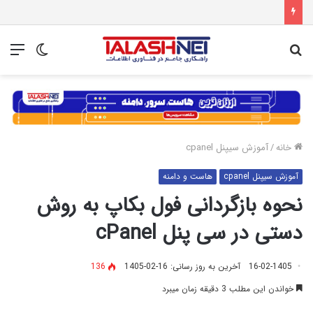
جستجو
تغییر
منو
برای
پوسته
خانه
/
آموزش سیپنل cpanel
آموزش سیپنل cpanel
هاست و دامنه
نحوه بازگردانی فول بکاپ به روش
دستی در سی پنل cPanel
16-02-1405
آخرین به روز رسانی: 16-02-1405
136
خواندن این مطلب 3 دقیقه زمان میبرد