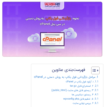
فهرست‌بندی عناوین
مراحل بازگردانی فول بکاپ به روش دستی در cPanel
۱. آپلود فول بکاپ در cPanel
۲. استخراج فایل tar.gz
۳. ریستور فایل‌ های سایت (public_html)
۴. ریستور دیتابیس‌ ها
۵. تنظیم فایل wp-config.php
۶. بررسی نهایی سایت