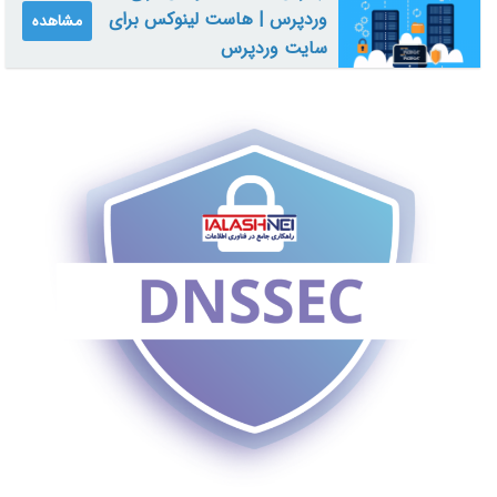
وردپرس | هاست لینوکس برای
مشاهده
سایت وردپرس