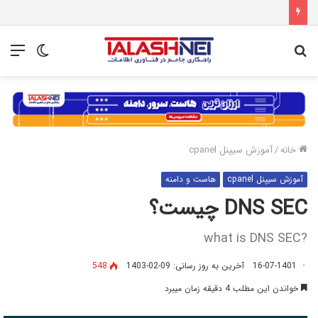
جستجو
تغییر
منو
برای
پوسته
خانه
/
آموزش سیپنل cpanel
آموزش سیپنل cpanel
هاست و دامنه
DNS SEC چیست؟
?what is DNS SEC
16-07-1401
آخرین به روز رسانی: 09-02-1403
548
خواندن این مطلب 4 دقیقه زمان میبرد