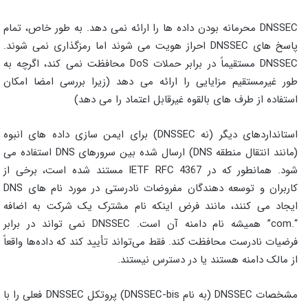
DNSSEC محرمانه بودن داده ها را ارائه نمی دهد. به طور خاص، تمام
پاسخ های DNSSEC احراز هویت می شوند اما رمزگذاری نمی شوند.
DNSSEC مستقیماً در برابر حملات DoS محافظت نمی کند، اگرچه به
طور غیرمستقیم مزایایی را ارائه می دهد (زیرا بررسی امضا امکان
استفاده از طرف های بالقوه غیرقابل اعتماد را می دهد)
استانداردهای دیگر (نه DNSSEC) برای ایمن سازی داده های انبوه
(مانند انتقال منطقه DNS) ارسال شده بین سرورهای DNS استفاده می
شود. همانطور که در IETF RFC 4367 مستند شده است، برخی از
کاربران و توسعه دهندگان مفروضات نادرستی در مورد نام های DNS
ایجاد می کنند، مانند فرض اینکه نام مشترک یک شرکت به اضافه
“.com” همیشه نام دامنه آن است. DNSSEC نمی تواند در برابر
فرضیات نادرست محافظت کند. فقط می‌تواند تأیید کند که داده‌ها واقعاً
از مالک دامنه هستند یا در دسترس نیستند.
مشخصات DNSSEC (به نام DNSSEC-bis) پروتکل DNSSEC فعلی را با