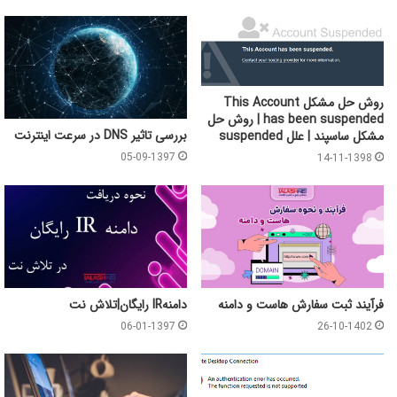
روش حل مشکل This Account
has been suspended | روش حل
بررسی تاثیر DNS در سرعت اینترنت
مشکل ساسپند | علل suspended
05-09-1397
14-11-1398
فرآیند ثبت سفارش هاست و دامنه
دامنهIR رایگان|تلاش نت
06-01-1397
26-10-1402