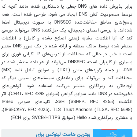
برابر پذیرش داده های DNS جعلی یا دستکاری شده، مانند آنچه که
توسط مسمومیت کش DNS ایجاد می شود، طراحی شده است. همه
پاسخ‌های مناطق حفاظت‌شده DNSSEC به صورت دیجیتال امضا
شده‌اند. با بررسی امضای دیجیتال، یک حل‌کننده DNS می‌تواند بررسی
کند که آیا اطلاعات مشابه (یعنی اصلاح نشده و کامل) با اطلاعات
منتشر شده توسط مالک منطقه و ارائه شده در یک سرور DNS معتبر
است یا خیر. در حالی که محافظت از آدرس‌های IP نگرانی فوری برای
بسیاری از کاربران است، DNSSEC می‌تواند از هر داده منتشر شده در
DNS، از جمله رکوردهای متنی (TXT) و سوابق تبادل نامه (MX)
محافظت کند و می‌تواند برای راه‌اندازی سیستم‌های امنیتی دیگر که
ارجاعاتی به رمزنگاری منتشر می‌کنند استفاده شود. گواهی‌های
ذخیره‌شده در DNS مانند سوابق گواهی (سوابق CERT، RFC 4398)، اثر
انگشت SSH (SSHFP، RFC 4255)، کلیدهای عمومی IPSec
(IPSECKEY، RFC 4025)، TLS Trust Anchors (TLSA، RFC 6698)،
یا مشتری رمزگذاری‌شده Hello (سوابق SVCB/HTTPS برای ECH).
بهترین هاست لینوکس برای