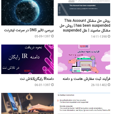
روش حل مشکل This Account
has been suspended | روش حل
بررسی تاثیر DNS در سرعت اینترنت
مشکل ساسپند | علل suspended
05-09-1397
14-11-1398
فرآیند ثبت سفارش هاست و دامنه
دامنهIR رایگان|تلاش نت
06-01-1397
26-10-1402