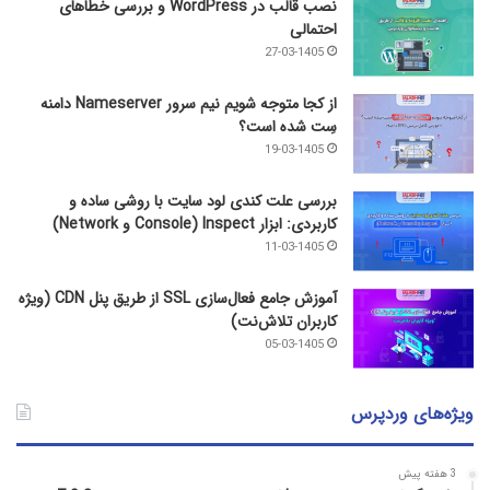
نصب قالب در WordPress و بررسی خطاهای
احتمالی
27-03-1405
از کجا متوجه شویم نیم ‌سرور Nameserver دامنه
سِت شده است؟
19-03-1405
بررسی علت کندی لود سایت با روشی ساده و
کاربردی: ابزار Inspect (Console و Network)
11-03-1405
آموزش جامع فعال‌سازی SSL از طریق پنل CDN (ویژه
کاربران تلاش‌نت)
05-03-1405
ویژه‌های وردپرس
3 هفته پیش