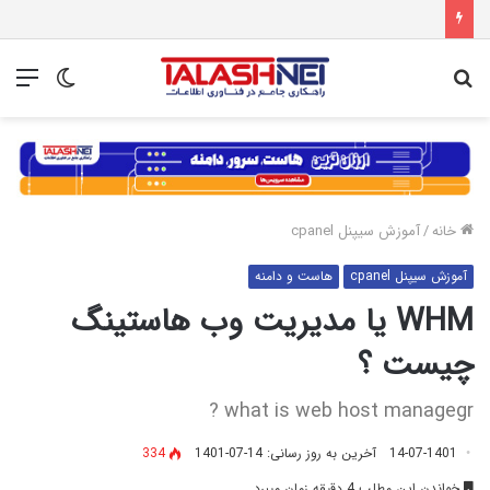
جستجو
تغییر
منو
برای
پوسته
خانه
/
آموزش سیپنل cpanel
آموزش سیپنل cpanel
هاست و دامنه
WHM یا مدیریت وب هاستینگ
چیست ؟
what is web host managegr ?
14-07-1401
آخرین به روز رسانی: 14-07-1401
334
خواندن این مطلب 4 دقیقه زمان میبرد