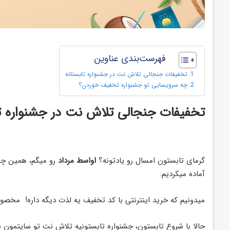
فهرست‌بندی عناوین
تخفیفات جنجالی تلاش نت در جشنواره تابستانه
چه سرویسایی تو جشنواره تخفیف خوردن؟
تخفیفات جنجالی تلاش نت در جشنواره تا
گرمای تابستون امسال رو یادتونه؟
اواسط مرداد
رو میگم، همین چند
آماده میکردیم.
میدونیم که خرید اینترنتی با کد تخفیف یه لذت دیگه داره! مخص
حالا با شروع تابستون، جشنواره تابستونیه تلاش نت تو سایتمون 