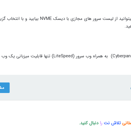
سرویس سرورهاست اختصاصی با قابلیت انتخاب منابع متنوع را میتوانید از لیست سرور های مجازی با دیسک NVME بیابید و با انت
ید.
سرور هاست اختصاصی علاوه بر تنوع در منابع دارای کنترل پنل (Cyberpanel) به همراه وب سرور (LiteSpeed) تنها 
مش
تانی
تلاش نت
را
دنبال کنید.