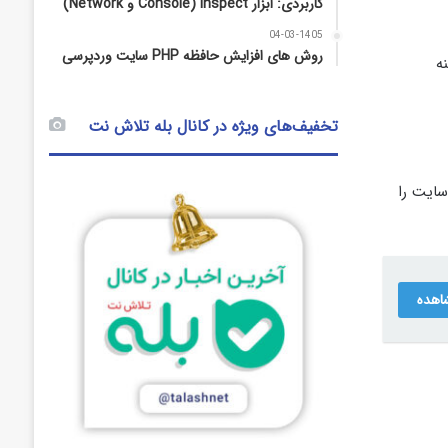
کاربردی: ابزار Inspect (Console و Network)
04-03-1405
روش‌ های افزایش حافظه PHP سایت وردپرسی
خاب گزینه
تخفیف‌های ویژه در کانال بله تلاش نت
قابلیت میزبانی یک وب سایت را
اهده