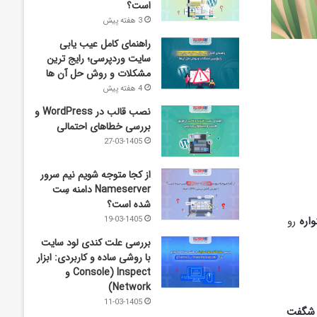
است؟
3 هفته پیش
راهنمای کامل عیب‌ یابی
سایت وردپرسی؛ رایج‌ ترین
مشکلات و روش حل آن‌ ها
4 هفته پیش
نصب قالب در WordPress و
بررسی خطاهای احتمالی
27-03-1405
از کجا متوجه شویم نیم ‌سرور
Nameserver دامنه سِت
شده است؟
اره
رو
19-03-1405
بررسی علت کندی لود سایت
با روشی ساده و کاربردی: ابزار
Inspect (Console و
Network)
11-03-1405
شگفت