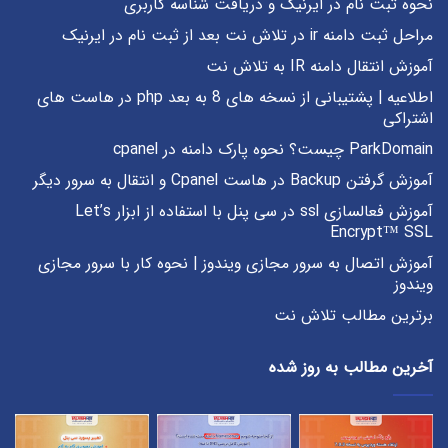
نحوه ثبت نام در ایرنیک و دریافت شناسه کاربری
مراحل ثبت دامنه ir در تلاش نت بعد از ثبت نام در ایرنیک
آموزش انتقال دامنه IR به تلاش نت
اطلاعیه | پشتیبانی از نسخه های 8 به بعد php در هاست های
اشتراکی
ParkDomain چیست؟ نحوه پارک دامنه در cpanel
آموزش گرفتن Backup در هاست Cpanel و انتقال به سرور دیگر
آموزش فعالسازی ssl در سی پنل با استفاده از ابزار Let’s
Encrypt™ SSL
آموزش اتصال به سرور مجازی ویندوز | نحوه کار با سرور مجازی
ویندوز
برترین مطالب تلاش نت
آخرین مطالب به روز شده