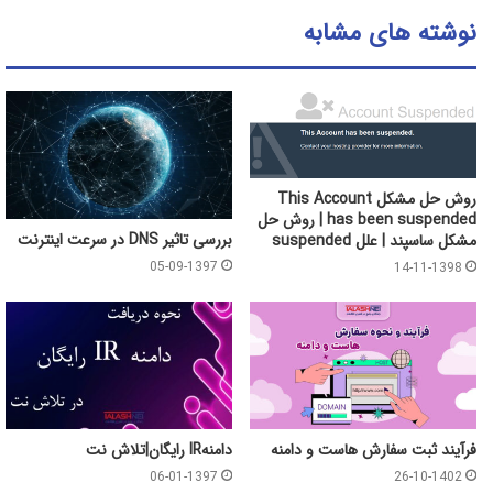
نوشته های مشابه
روش حل مشکل This Account
has been suspended | روش حل
بررسی تاثیر DNS در سرعت اینترنت
مشکل ساسپند | علل suspended
05-09-1397
14-11-1398
فرآیند ثبت سفارش هاست و دامنه
دامنهIR رایگان|تلاش نت
06-01-1397
26-10-1402