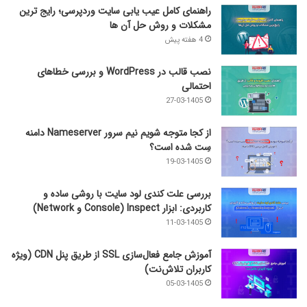
راهنمای کامل عیب‌ یابی سایت وردپرسی؛ رایج‌ ترین
مشکلات و روش حل آن‌ ها
4 هفته پیش
نصب قالب در WordPress و بررسی خطاهای
احتمالی
27-03-1405
از کجا متوجه شویم نیم ‌سرور Nameserver دامنه
سِت شده است؟
19-03-1405
بررسی علت کندی لود سایت با روشی ساده و
کاربردی: ابزار Inspect (Console و Network)
11-03-1405
آموزش جامع فعال‌سازی SSL از طریق پنل CDN (ویژه
کاربران تلاش‌نت)
05-03-1405