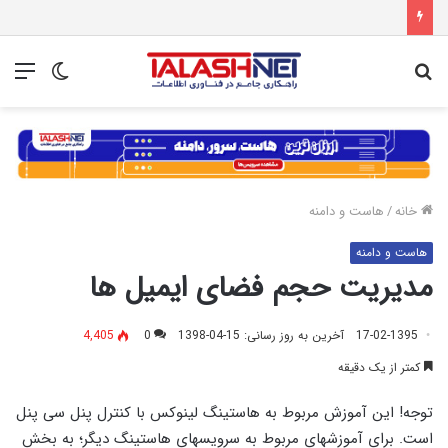
جستجو
تغییر
منو
برای
پوسته
خانه
/
هاست و دامنه
هاست و دامنه
مدیریت حجم فضای ایمیل ها
17-02-1395
آخرین به روز رسانی: 15-04-1398
0
4,405
کمتر از یک دقیقه
توجه! این آموزش مربوط به هاستینگ لینوکس با کنترل پنل سی پنل
است. برای آموزشهای مربوط به سرویسهای هاستینگ دیگر؛ به بخش