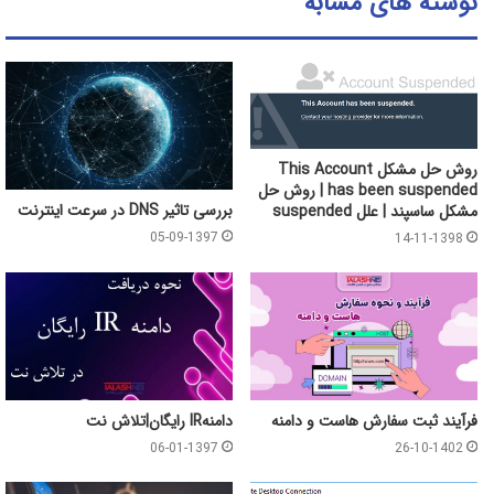
نوشته های مشابه
روش حل مشکل This Account
has been suspended | روش حل
بررسی تاثیر DNS در سرعت اینترنت
مشکل ساسپند | علل suspended
05-09-1397
14-11-1398
فرآیند ثبت سفارش هاست و دامنه
دامنهIR رایگان|تلاش نت
06-01-1397
26-10-1402