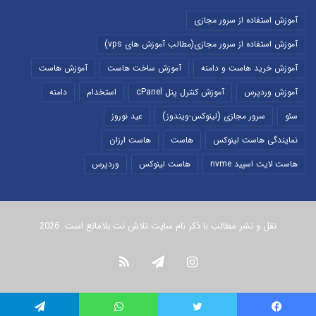
آموزش استفاده از سرور مجازی
آموزش استفاده از سرور مجازی(مطالب آموزش های vps)
آموزش خرید هاست و دامنه
آموزش ساخت هاست
آموزش هاست
آموزش وردپرس
آموزش کنترل پنل cPanel
استخدام
دامنه
سئو
سرور مجازی (لینوکس-ویندوز)
عید نوروز
نمایندگی هاست لینوکس
هاست
هاست ارزان
هاست لایت اسپید nvme
هاست لینوکس
وردپرس
نقل و نشر مطالب با ذکر نام سایت تلاش نت بلامانع است. 2026
اینستاگرام
تلگرام
خوراک