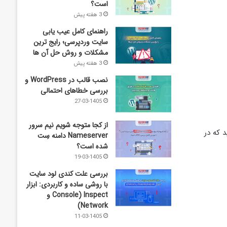
است؟
3 هفته پیش
راهنمای کامل عیب‌ یابی
سایت وردپرسی؛ رایج‌ ترین
مشکلات و روش حل آن‌ ها
3 هفته پیش
نصب قالب در WordPress و
بررسی خطاهای احتمالی
27-03-1405
از کجا متوجه شویم نیم ‌سرور
کنید که در
Nameserver دامنه سِت
شده است؟
19-03-1405
بررسی علت کندی لود سایت
با روشی ساده و کاربردی: ابزار
Inspect (Console و
Network)
11-03-1405