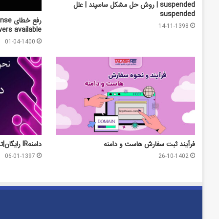
suspended | روش حل مشکل ساسپند | علل
suspended
رفع خ
14-11-1398
vers available
01-04-1400
فرآیند ثبت سفارش هاست و دامنه
دامنهIR رایگان|تلاش نت
06-01-1397
26-10-1402