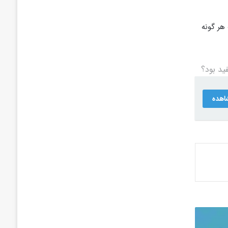
هر گونه
د بود؟
اهده