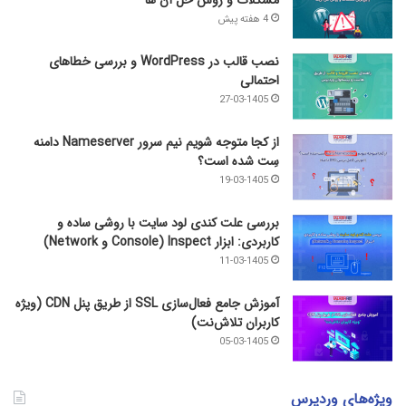
4 هفته پیش
نصب قالب در WordPress و بررسی خطاهای
احتمالی
27-03-1405
از کجا متوجه شویم نیم ‌سرور Nameserver دامنه
سِت شده است؟
19-03-1405
بررسی علت کندی لود سایت با روشی ساده و
کاربردی: ابزار Inspect (Console و Network)
11-03-1405
آموزش جامع فعال‌سازی SSL از طریق پنل CDN (ویژه
کاربران تلاش‌نت)
05-03-1405
ویژه‌های وردپرس