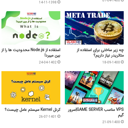
01-04-1400
14-11-1398
چه زیر ساختی برای استفاده از
استفاده از Node.js محدودیت ها را از
متاتریدر نیاز داریم؟
بین میبرد!
24-04-1402
18-09-1400
VPS مناسب GAME SERVER|سرور
کرنل Kernel سیستم عامل چیست؟
گیم
26-07-1401
21-09-1400