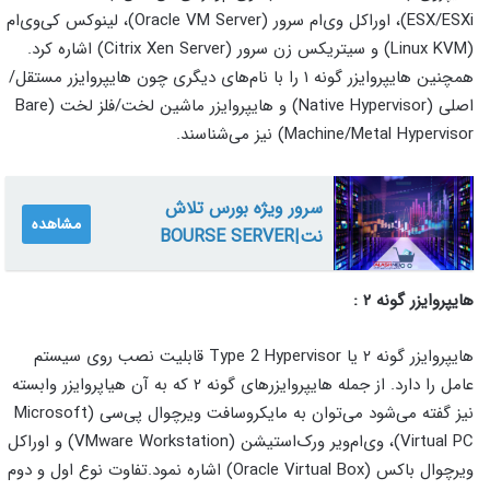
ESX/ESXi)، اوراکل وی‌ام سرور (Oracle VM Server)، لینوکس کی‌وی‌ام
(Linux KVM) و سیتریکس زن سرور (Citrix Xen Server) اشاره کرد.
همچنین هایپروایزر گونه ۱ را با نام‌های دیگری چون هایپروایزر مستقل/
اصلی (Native Hypervisor) و هایپروایزر ماشین لخت/فلز لخت (Bare
Machine/Metal Hypervisor) نیز می‌شناسند.
سرور ویژه بورس تلاش
مشاهده
نت|BOURSE SERVER
هایپروایزر گونه ۲ :
هایپروایزر گونه ۲ یا Type 2 Hypervisor قابلیت نصب روی سیستم
عامل را دارد. از جمله هایپروایزرهای گونه ۲ که به آن هیاپروایزر وابسته
نیز گفته می‌شود می‌توان به مایکروسافت ویرچوال پی‌سی (Microsoft
Virtual PC)، وی‌ام‌ویر ورک‌استیشن (VMware Workstation) و اوراکل
ویرچوال باکس (Oracle Virtual Box) اشاره نمود.تفاوت نوع اول و دوم