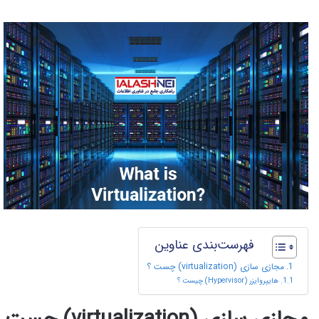
فهرست‌بندی عناوین
مجازی سازی (virtualization) چست ؟
هایپروایزر (Hypervisor) چیست ؟