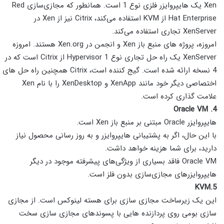
Xen یک هایپروایزر فلزی نوع 1 است. همانطور که مجازی‌سازی Red
Hat Enterprise از KVM استفاده می‌کند، Citrix نیز از Xen در
XenServer تجاری استفاده می‌کند.
امروزه، پروژه های منبع باز Xen و انجمن در Xen.org هستند. امروزه
XenServer یک راه حل تجاری نوع 1 Hypervisor از Citrix است که در
4 نسخه ارائه شده است. گیج کننده است، Citrix همچنین راه حل های
اختصاصی دیگر خود مانند XenApp و XenDesktop را با نام Xen
علامت گذاری کرده است.
4. Oracle VM
هایپروایزر Oracle مبتنی بر منبع باز Xen است.
با این حال، اگر به پشتیبانی هایپروایزر و به روز رسانی محصول نیاز
دارید، برای شما هزینه خواهد داشت.
Oracle VM فاقد بسیاری از ویژگی‌های پیشرفته موجود در دیگر
هایپروایزرهای مجازی‌سازی بدون فلز است.
5.KVM
این یک زیرساخت مجازی سازی برای هسته لینوکس است. از مجازی
سازی بومی روی پردازنده هایی با پسوندهای مجازی سازی سخت