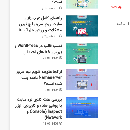
است؟
342
3 هفته پیش
راهنمای کامل عیب‌ یابی
د ، با استفاده از دکمه
سایت وردپرسی؛ رایج‌ ترین
مشکلات و روش حل آن‌ ها
3 هفته پیش
نصب قالب در WordPress و
بررسی خطاهای احتمالی
27-03-1405
از کجا متوجه شویم نیم ‌سرور
Nameserver دامنه سِت
شده است؟
19-03-1405
بررسی علت کندی لود سایت
با روشی ساده و کاربردی: ابزار
Inspect (Console و
Network)
11-03-1405