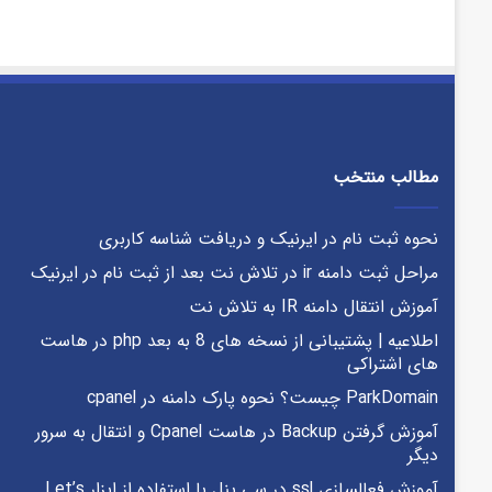
مطالب منتخب
نحوه ثبت نام در ایرنیک و دریافت شناسه کاربری
مراحل ثبت دامنه ir در تلاش نت بعد از ثبت نام در ایرنیک
آموزش انتقال دامنه IR به تلاش نت
اطلاعیه | پشتیبانی از نسخه های 8 به بعد php در هاست
های اشتراکی
ParkDomain چیست؟ نحوه پارک دامنه در cpanel
آموزش گرفتن Backup در هاست Cpanel و انتقال به سرور
دیگر
آموزش فعالسازی ssl در سی پنل با استفاده از ابزار Let’s