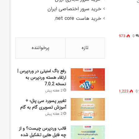
ت
خرید سرور اختصاصی ایران
خرید هاست net core.
973
0
تازه
پرخواننده
رفع باگ امنیتی در وردپرس |
ارتقاء هسته وردپرس به
نسخه 7.0.2
2 هفته پیش
1,223
0
تغییر پسورد سی پنل؛ +
آموزش تصویری گام به گام
2 هفته پیش
قالب وردپرس چیست؟ و از
چه فایل­ هایی تشکیل شده