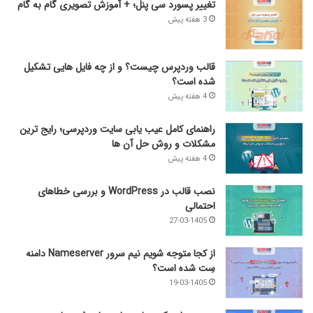
تغییر پسورد سی پنل؛ + آموزش تصویری گام به گام
3 هفته پیش
قالب وردپرس چیست؟ و از چه فایل­ هایی تشکیل
شده است؟
4 هفته پیش
راهنمای کامل عیب‌ یابی سایت وردپرسی؛ رایج‌ ترین
مشکلات و روش حل آن‌ ها
4 هفته پیش
نصب قالب در WordPress و بررسی خطاهای
احتمالی
27-03-1405
از کجا متوجه شویم نیم ‌سرور Nameserver دامنه
سِت شده است؟
19-03-1405