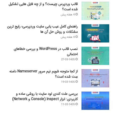
قالب وردپرس چیست؟ و از چه فایل­ هایی تشکیل
شده است؟
4 هفته پیش
راهنمای کامل عیب‌ یابی سایت وردپرسی؛ رایج‌ ترین
مشکلات و روش حل آن‌ ها
4 هفته پیش
نصب قالب در WordPress و بررسی خطاهای
احتمالی
27-03-1405
از کجا متوجه شویم نیم ‌سرور Nameserver دامنه
سِت شده است؟
19-03-1405
بررسی علت کندی لود سایت با روشی ساده و
کاربردی: ابزار Inspect (Console و Network)
11-03-1405