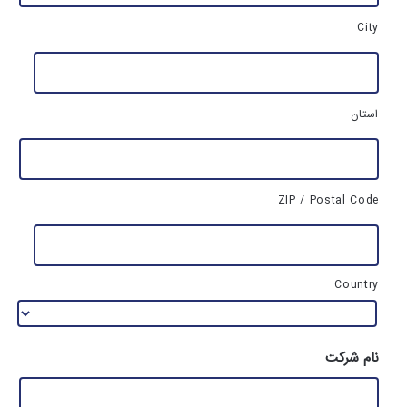
ک
ا
City
م
ل
م
ح
ل
استان
ز
ن
د
گ
ی
ZIP / Postal Code
*
Country
نام شرکت