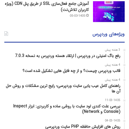
آموزش جامع فعال‌سازی SSL از طریق پنل CDN (ویژه
کاربران تلاش‌نت)
05-03-1405
ویژه‌های وردپرس
3 هفته پیش
رفع باگ امنیتی در وردپرس | ارتقاء هسته وردپرس به نسخه 7.0.3
4 هفته پیش
قالب وردپرس چیست؟ و از چه فایل­ هایی تشکیل شده است؟
4 هفته پیش
راهنمای کامل عیب‌ یابی سایت وردپرسی؛ رایج‌ ترین مشکلات و روش حل
آن‌ ها
11-03-1405
بررسی علت کندی لود سایت با روشی ساده و کاربردی: ابزار Inspect
(Console و Network)
04-03-1405
روش‌ های افزایش حافظه PHP سایت وردپرسی