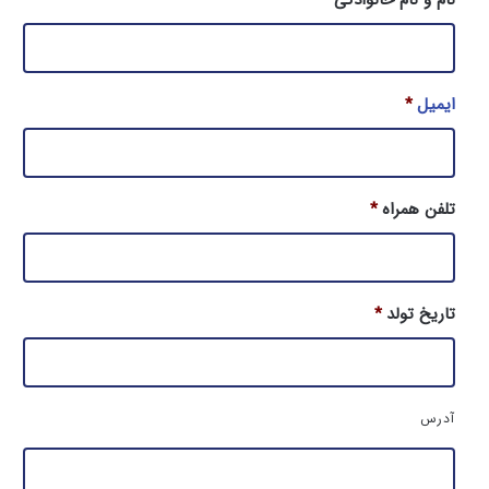
ایمیل
*
تلفن همراه
*
تاریخ تولد
*
آ
آدرس
د
ر
س