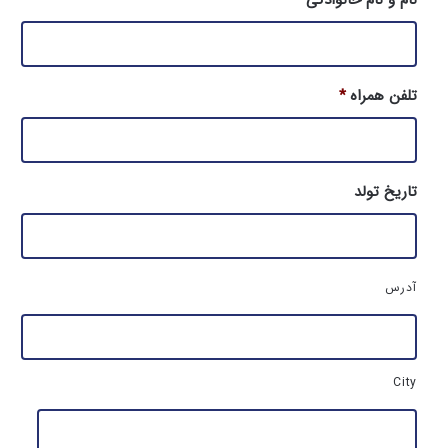
تلفن همراه
*
تاریخ تولد
آ
آدرس
د
ر
س
ک
ا
City
م
ل
م