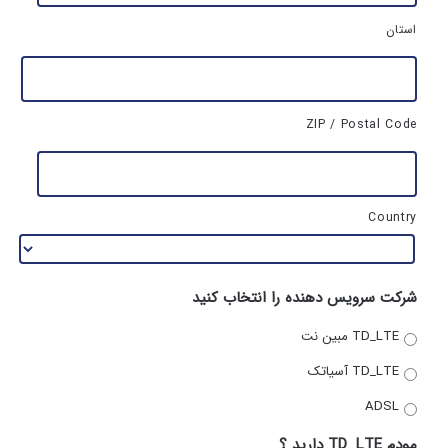
ح
ل
استان
ز
ن
د
گ
ی
ZIP / Postal Code
*
Country
شرکت سرویس دهنده را انتخاب کنید
TD_LTE مبین نت
TD_LTE آسیاتک
ADSL
مودم TD_LTE دارید ؟