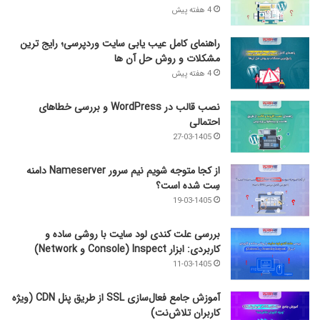
4 هفته پیش
راهنمای کامل عیب‌ یابی سایت وردپرسی؛ رایج‌ ترین
مشکلات و روش حل آن‌ ها
4 هفته پیش
نصب قالب در WordPress و بررسی خطاهای
احتمالی
27-03-1405
از کجا متوجه شویم نیم ‌سرور Nameserver دامنه
سِت شده است؟
19-03-1405
بررسی علت کندی لود سایت با روشی ساده و
کاربردی: ابزار Inspect (Console و Network)
11-03-1405
آموزش جامع فعال‌سازی SSL از طریق پنل CDN (ویژه
کاربران تلاش‌نت)