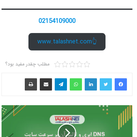
02154109000
👆www.talashnet.com
مطلب چقدر مفید بود؟
لینکدین
واتس آپ
تلگرام
اشتراک گذاری از طریق ایمیل
چاپ