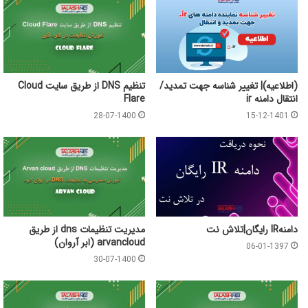
(اطلاعیه)| تغییر شناسه جهت تمدید/
تنظیم DNS از طریق سایت Cloud
انتقال دامنه ir
Flare
28-07-1400
15-12-1401
دامنهIR رایگان|تلاش نت
مدیریت تنظیمات dns از طریق
arvancloud (ابر آروان)
06-01-1397
30-07-1400