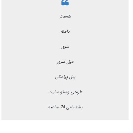
هاست
دامنه
سرور
میل سرور
پنل پیامکی
طراحی وسئو سایت
پشتیبانی 24 ساعته