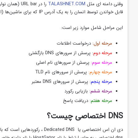
وقتی دامنه‌ ای مثل
TALASHNET.COM
قابل خواندن توسط انسان را به یک آدرس IP که برای ماشین‌ها (اینترنت) مناسب است تبدیل کند.
این مراحل شامل موارد زیر است:
مرحله اول:
درخواست اطلاعات
مرحله دوم
: پرسش از سرورهای DNS بازگشتی
مرحله سوم:
پرسش از سرورهای نام اصلی
مرحله چهارم:
پرسش از سرورهای نام TLD
مرحله پنجم:
پرسش از سرورهای DNS معتبر
مرحله ششم:
بازیابی رکورد
مرحله هفتم:
دریافت پاسخ
DNS اختصاصی چیست؟
دی ان اس اختصاصی یا dicated DNS
dns اختصاصی به جای ارتباط با نام HostGator با نام دامنه خاصی مرتبط هستند.