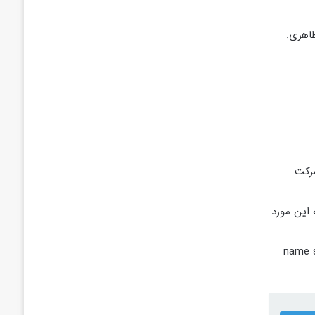
ست از کدام شرکت
صاصی تعریف میکنند، البته این مورد
تماس با همه مشتریان خود و درخواست تغییر تنظیمات آنها به name server