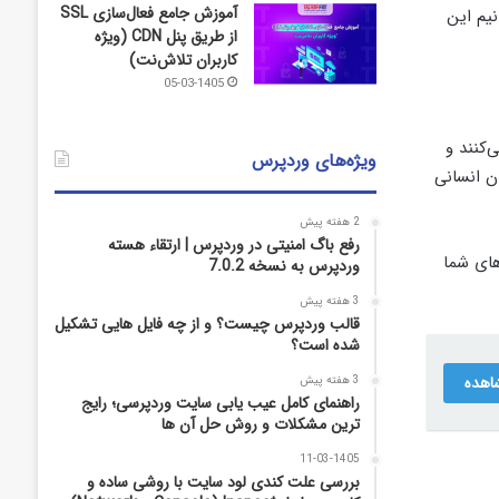
آموزش جامع فعال‌سازی SSL
توانیم این
از طریق پنل CDN (ویژه
کاربران تلاش‌نت)
05-03-1405
 سرورهای DNS آن را به IP گوگل ترجمه می‌کنند و
ویژه‌های وردپرس
وگل باید در نوار مرورگرتان می‌نوشتید( ۱۷۲.۲۱۷.۰.۰)! یعنی زبان انسانی
2 هفته پیش
رفع باگ امنیتی در وردپرس | ارتقاء هسته
های شما
وردپرس به نسخه 7.0.2
3 هفته پیش
قالب وردپرس چیست؟ و از چه فایل­ هایی تشکیل
شده است؟
اهده
3 هفته پیش
راهنمای کامل عیب‌ یابی سایت وردپرسی؛ رایج‌
ترین مشکلات و روش حل آن‌ ها
11-03-1405
بررسی علت کندی لود سایت با روشی ساده و