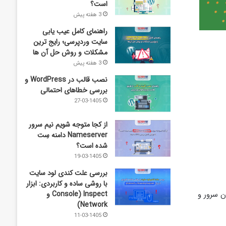
است؟
3 هفته پیش
راهنمای کامل عیب‌ یابی
سایت وردپرسی؛ رایج‌ ترین
مشکلات و روش حل آن‌ ها
3 هفته پیش
نصب قالب در WordPress و
بررسی خطاهای احتمالی
27-03-1405
از کجا متوجه شویم نیم ‌سرور
Nameserver دامنه سِت
شده است؟
19-03-1405
بررسی علت کندی لود سایت
با روشی ساده و کاربردی: ابزار
اقدام به پیدا کردن سرور و
Inspect (Console و
Network)
11-03-1405