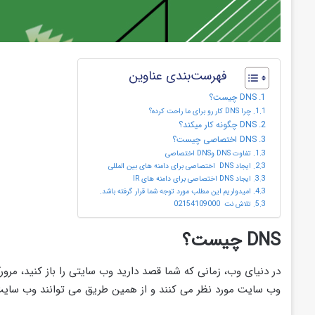
فهرست‌بندی عناوین
DNS چیست؟
چرا DNS کار رو برای ما راحت کرده؟
DNS چگونه کار میکند؟
DNS اختصاصی چیست؟
تفاوت DNS وDNS اختصاصی
ایجاد DNS اختصاصی برای دامنه های بین المللی
ایجاد DNS اختصاصی برای دامنه های IR
امیدواریم این مطلب مورد توجه شما قرار گرفته باشد.
تلاش نت 02154109000
DNS چیست؟
وب سایت مورد نظر می کنند و از همین طریق می توانند وب سایت