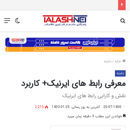
جستجو
تغییر
منو
برای
پوسته
خانه
/
دامنه
دامنه
معرفی رابط های ایرنیک+ کاربرد
نقش و کارایی رابط های ایرنیک
20-07-1400
آخرین به روز رسانی: 25-01-1403
2,215
خواندن این مطلب 3 دقیقه زمان میبرد