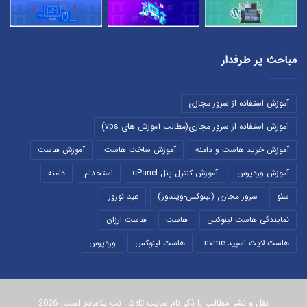
مباحث پر طرفدار
آموزش استفاده از سرور مجازی
آموزش استفاده از سرور مجازی(مطالب آموزش های vps)
آموزش خرید هاست و دامنه
آموزش ساخت هاست
آموزش هاست
آموزش وردپرس
آموزش کنترل پنل cPanel
استخدام
دامنه
سئو
سرور مجازی (لینوکس-ویندوز)
عید نوروز
نمایندگی هاست لینوکس
هاست
هاست ارزان
هاست لایت اسپید nvme
هاست لینوکس
وردپرس
نقل و نشر مطالب با ذکر نام سایت تلاش نت بلامانع است. 2026