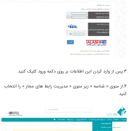
۳.پس از وارد کردن این اطلاعات بر روی دکمه ورود کلیک کنید.
۴.از منوی « شناسه » زیر منوی « مدیریت رابط های مجاز » را انتخاب
کنید.