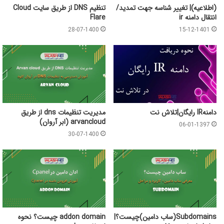
(اطلاعیه)| تغییر شناسه جهت تمدید/
تنظیم DNS از طریق سایت Cloud
انتقال دامنه ir
Flare
28-07-1400
15-12-1401
دامنهIR رایگان|تلاش نت
مدیریت تنظیمات dns از طریق
arvancloud (ابر آروان)
06-01-1397
30-07-1400
Subdomains(ساب دامین)چیست؟|
addon domain چیست؟ نحوه