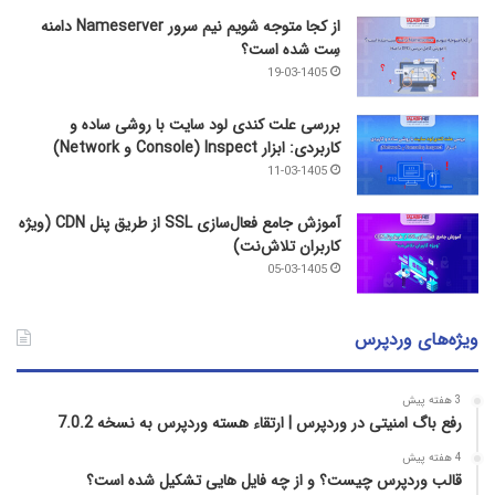
از کجا متوجه شویم نیم ‌سرور Nameserver دامنه
سِت شده است؟
19-03-1405
بررسی علت کندی لود سایت با روشی ساده و
کاربردی: ابزار Inspect (Console و Network)
11-03-1405
آموزش جامع فعال‌سازی SSL از طریق پنل CDN (ویژه
کاربران تلاش‌نت)
05-03-1405
ویژه‌های وردپرس
3 هفته پیش
رفع باگ امنیتی در وردپرس | ارتقاء هسته وردپرس به نسخه 7.0.2
4 هفته پیش
قالب وردپرس چیست؟ و از چه فایل­ هایی تشکیل شده است؟