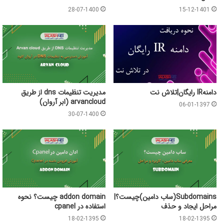
28-07-1400
15-12-1401
دامنهIR رایگان|تلاش نت
مدیریت تنظیمات dns از طریق
arvancloud (ابر آروان)
06-01-1397
30-07-1400
Subdomains(ساب دامین)چیست؟|
addon domain چیست؟ نحوه
مراحل ایجاد و حذف
استفاده در cpanel
18-02-1395
18-02-1395