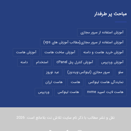
مباحث پر طرفدار
آموزش استفاده از سرور مجازی
آموزش استفاده از سرور مجازی(مطالب آموزش های vps)
آموزش خرید هاست و دامنه
آموزش ساخت هاست
آموزش هاست
آموزش وردپرس
آموزش کنترل پنل cPanel
استخدام
دامنه
سئو
سرور مجازی (لینوکس-ویندوز)
عید نوروز
نمایندگی هاست لینوکس
هاست
هاست ارزان
هاست لایت اسپید nvme
هاست لینوکس
وردپرس
نقل و نشر مطالب با ذکر نام سایت تلاش نت بلامانع است. 2026