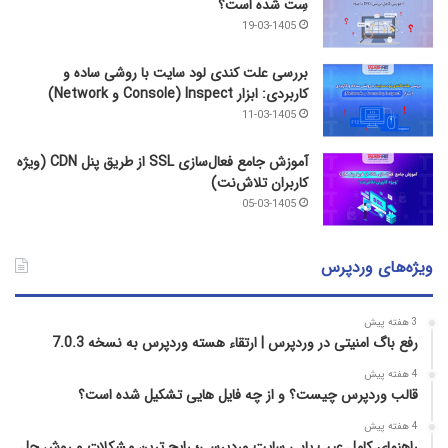
سِت شده است؟
19-03-1405
بررسی علت کندی لود سایت با روشی ساده و
کاربردی: ابزار Inspect (Console و Network)
11-03-1405
آموزش جامع فعال‌سازی SSL از طریق پنل CDN (ویژه
کاربران تلاش‌نت)
05-03-1405
ویژه‌های وردپرس
3 هفته پیش
رفع باگ امنیتی در وردپرس | ارتقاء هسته وردپرس به نسخه 7.0.3
4 هفته پیش
قالب وردپرس چیست؟ و از چه فایل­ هایی تشکیل شده است؟
4 هفته پیش
راهنمای کامل عیب‌ یابی سایت وردپرسی؛ رایج‌ ترین مشکلات و روش حل