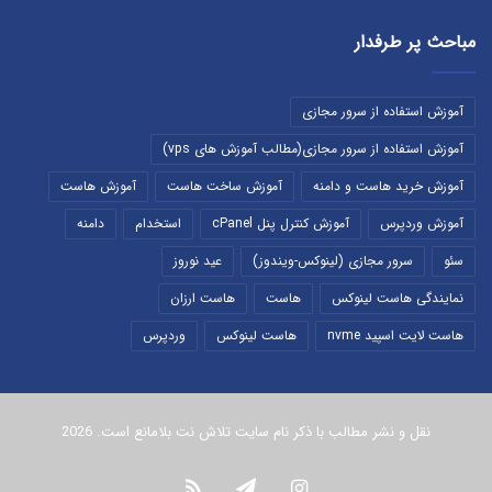
مباحث پر طرفدار
آموزش استفاده از سرور مجازی
آموزش استفاده از سرور مجازی(مطالب آموزش های vps)
آموزش خرید هاست و دامنه
آموزش ساخت هاست
آموزش هاست
آموزش وردپرس
آموزش کنترل پنل cPanel
استخدام
دامنه
سئو
سرور مجازی (لینوکس-ویندوز)
عید نوروز
نمایندگی هاست لینوکس
هاست
هاست ارزان
هاست لایت اسپید nvme
هاست لینوکس
وردپرس
نقل و نشر مطالب با ذکر نام سایت تلاش نت بلامانع است. 2026
اینستاگرام
تلگرام
خوراک