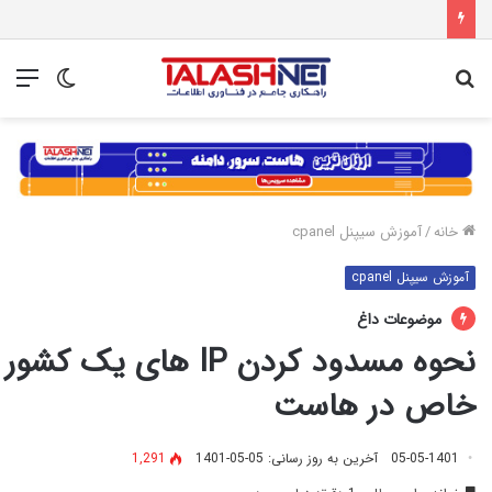
جستجو
تغییر
منو
برای
پوسته
خانه
/
آموزش سیپنل cpanel
آموزش سیپنل cpanel
موضوعات داغ
نحوه مسدود کردن IP های یک کشور
خاص در هاست
05-05-1401
آخرین به روز رسانی: 05-05-1401
1,291