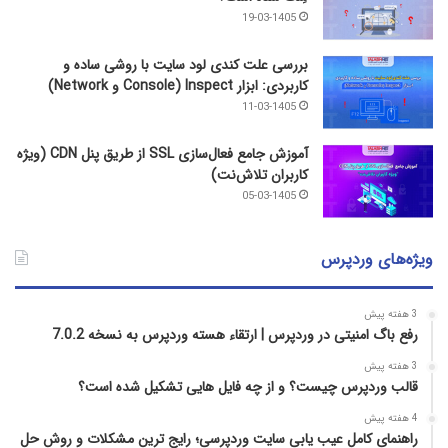
19-03-1405
بررسی علت کندی لود سایت با روشی ساده و
کاربردی: ابزار Inspect (Console و Network)
11-03-1405
آموزش جامع فعال‌سازی SSL از طریق پنل CDN (ویژه
کاربران تلاش‌نت)
05-03-1405
ویژه‌های وردپرس
3 هفته پیش
رفع باگ امنیتی در وردپرس | ارتقاء هسته وردپرس به نسخه 7.0.2
3 هفته پیش
قالب وردپرس چیست؟ و از چه فایل­ هایی تشکیل شده است؟
4 هفته پیش
راهنمای کامل عیب‌ یابی سایت وردپرسی؛ رایج‌ ترین مشکلات و روش حل