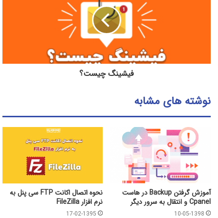
فیشینگ چیست؟
نوشته های مشابه
آموزش گرفتن Backup در هاست
نحوه اتصال اکانت FTP سی پنل به
Cpanel و انتقال به سرور دیگر
نرم افزار FileZilla
17-02-1395
10-05-1398