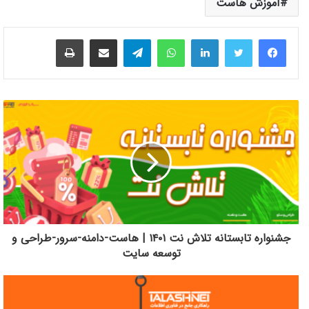
آموزش هاست
لینکدین
واتس آپ
تلگرام
اشتراک گذاری از طریق ایمیل
چاپ
جشنواره تابستانه تلاش نت ۱۴۰۱ | هاست-دامنه-سرور-طراحی و
توسعه سایت