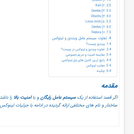
۲) Kali
۳) Gentoo
۴) Ubuntu
۵) Linux mint
۶) Centos
۷) Fedora
تفاوت سیستم عامل ویندوز و لینوکس
ویندوز چیست؟
تفاوت ویندوز و لینوکس در چیست؟
مقایسه امنیت و حریم خصوصی
رایج ترین کنترل های پنل لینوکسی
معایب لینوکس
چکیده
مقدمه
اگر قصد استفاده از یک
سیستم عامل رایگان
و با
امنیت بالا
را داشت
ساختار و نام های مختلفی ارائه گردیده در ادامه با جزئیات لینوکس 