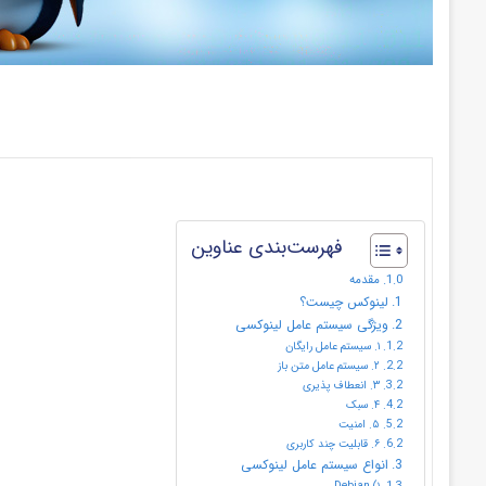
فهرست‌بندی عناوین
مقدمه
لینوکس چیست؟
ویژگی سیستم عامل لینوکسی
۱. سیستم عامل رایگان
۲. سیستم عامل متن باز
۳. انعطاف پذیری
۴. سبک
۵. امنیت
۶. قابلیت چند کاربری
انواع سیستم عامل لینوکسی
۱) Debian