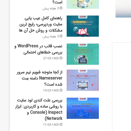
است؟
3 هفته پیش
راهنمای کامل عیب‌ یابی
سایت وردپرسی؛ رایج‌ ترین
مشکلات و روش حل آن‌ ها
3 هفته پیش
نصب قالب در WordPress و
بررسی خطاهای احتمالی
27-03-1405
از کجا متوجه شویم نیم ‌سرور
Nameserver دامنه سِت
شده است؟
19-03-1405
بررسی علت کندی لود سایت
با روشی ساده و کاربردی: ابزار
Inspect (Console و
Network)
11-03-1405