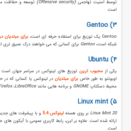
توسط امنیت تهاجمی‌
(Offensive security)
توسعه و حفاظت می‌
است.
۳) Gentoo
Gentoo یک توزیع برای استفاده حرفه ای است،
برای مبتدیان د
شبکه است،
Gentoo
برای کسانی که می خواهند درک عمیق تری از 
۴) Ubuntu
یکی از
محبوب ترین
توزیع های لینوکس در سراسر جهان است ک
اوبونتو به طور خاص
برای مبتدیان
در لینوکس یا کسانی که در ح
محیط دسکتاپ
GNOME
و برنامه هایی مانند
LibreOffice
،
Firefox
۵) Linux mint
Linux Mint 20
بر روی هسته
لینوکس 5.4
و با پیشرفت های جدید م
ارائه شده است. علاوه بر این، رابط کاربری عمومی با آیکون های 
است.